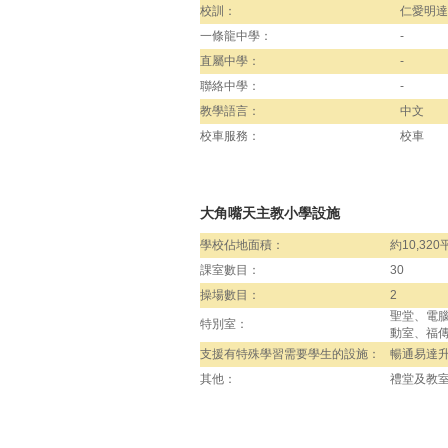
校訓：
仁愛明達
一條龍中學：
-
直屬中學：
-
聯絡中學：
-
教學語言：
中文
校車服務：
校車
大角嘴天主教小學設施
學校佔地面積：
約10,32
課室數目：
30
操場數目：
2
聖堂、電腦
特別室：
動室、福
支援有特殊學習需要學生的設施：
暢通易達
其他：
禮堂及教