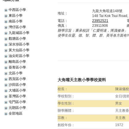
中西區小學
九龍大角咀道148號
地址：
東區小學
148 Tai Kok Tsui Road,
電話：
23952521
南區小學
傳真：
23911906
灣仔區小學
辦學宗旨：
秉承校訓「仁愛明達，博識修身」
九龍城區小學
使學生在靈、德、智、體、群、美等各方面有
觀塘區小學
深水埗區小學
黃大仙區小學
油尖旺區小學
離島區小學
葵青區小學
北區小學
西頁區小學
大角嘴天主教小學學校資料
沙田區小學
校長：
陳淑儀校
大埔區小學
荃灣區小學
學校類別：
全日/資
屯門區小學
學生性別：
男女
元朗區小學
辦學團體：
天主教香
全部地區
宗教：
天主教
創校年份：
1972