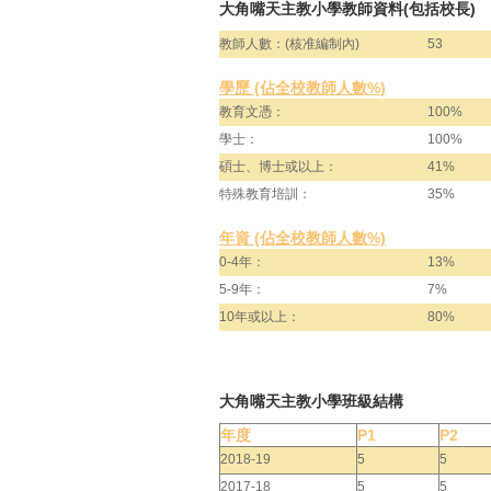
大角嘴天主教小學教師資料(包括校長)
教師人數：(核准編制內)
53
學歷 (佔全校教師人數%)
教育文憑：
100%
學士：
100%
碩士、博士或以上：
41%
特殊教育培訓：
35%
年資 (佔全校教師人數%)
0-4年：
13%
5-9年：
7%
10年或以上：
80%
大角嘴天主教小學班級結構
年度
P1
P2
2018-19
5
5
2017-18
5
5