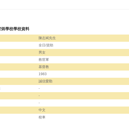
家炳學校學校資料
陳志斌先生
全日/資助
男女
救世軍
基督教
1983
誠信愛勤
：
-
-
-
中文
校車