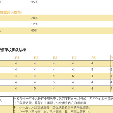
訓：
35%
全校教師人數%)
28%
12%
：
60%
家炳學校班級結構
P1
P2
P3
P4
P5
P
4
4
4
4
4
5
4
4
4
4
5
4
4
4
4
5
4
4
4
4
5
4
4
4
4
5
4
4
4
4
本校於小一至小六推行小班教學，透過不同的分組模式、多元化的教學策
式
生的學習效能。重視自主學習，強化學生內在自學動機。
1. 小一及小六設雙班主任，加強成長及升中的學生需要。
2. 小一至小三按學生能力平均分班，其中兩班以普教中。