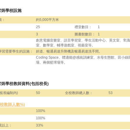
家炳學校設施
積：
約5,000平方米
25
禮堂數目：
1
3
圖書館數目：
1
創意電腦音樂室、語言學習室、學生活動中心、英文室、常識
室、數學室、輔導遊戲室、視藝室等。
學習需要學生的設施：
斜道、暢通易達升降機及暢通易達洗手間。
Coding Space、體適能@感統訓練室、水母生態館、田小
場、兩個籃球場等。
炳學校教師資料(包括校長)
核准編制內)
50
全校教師總人數：
53
全校教師人數%)
100%
100%
或以上：
33%