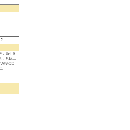
2
中；高小會
班，其餘三
及需要設計
在。