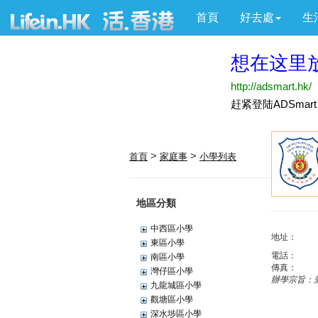
首頁
好去處
生
>
>
首頁
家庭事
小學列表
地區分類
中西區小學
地址：
東區小學
電話：
南區小學
傳真：
灣仔區小學
辦學宗旨：
九龍城區小學
觀塘區小學
深水埗區小學