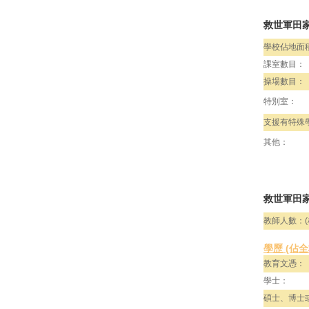
救世軍田
學校佔地面
課室數目：
操場數目：
特別室：
支援有特殊
其他：
救世軍田家
教師人數：(
學歷 (佔
教育文憑：
學士：
碩士、博士