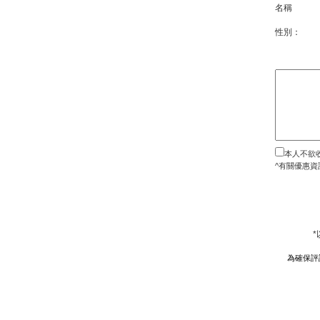
名稱
性別：
本人不欲
^有關優惠資
為確保評