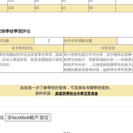
100
50
45
55
-
100
50
41
59
-
家炳學校學習評估
試次數
2
全年全科測驗次數
多元學習評估
分班安排
展性和總結性評估去促進學生學習，除紙
初小按學生能力平均分班，其中兩班以普教
，亦加入專題研習、創意及體能技巧表現
按學生的能力、需要和成績分班（一班精英
的項目。
班則平均分班），以便老師因應學生的能力
相應的教材及教學內容，協助學生學得更實
如欲進一步了解學校的發展，可直接各有關學校查詢。
資料來源﹕
家庭與學校合作事宜委員會
 或