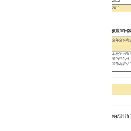
2012
2011
救世軍田
全年全科考
本校透過進
筆的評估外
等作為評估
你的評語