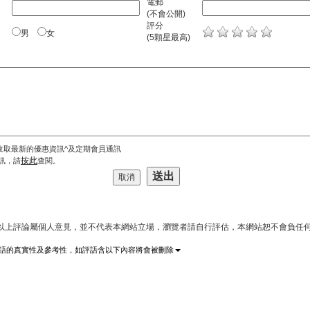
電郵
(不會公開)
評分
男
女
(5顆星最高)
收取最新的優惠資訊^及定期會員通訊
按此
訊，請
查閱。
*以上評論屬個人意見，並不代表本網站立場，瀏覽者請自行評估，本網站恕不會負任何
語的真實性及參考性，如評語含以下內容將會被刪除