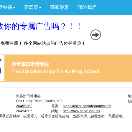
活秘書
家庭事
獨家優惠
聯絡我們
救世軍田家炳學校
The Salvation Army Tin Ka Ping School
新界沙田博康邨
地
Pok Hong Estate, Shatin, N.T.
校
26489283
電郵：
tkpps@hkm.salvationarmy.org
26494305
網址：
http://www.satkp.edu.hk
秉承基督精神，以愛育人，培育學生懷抱自信、敦品力學、熱愛生命、尊重群倫。