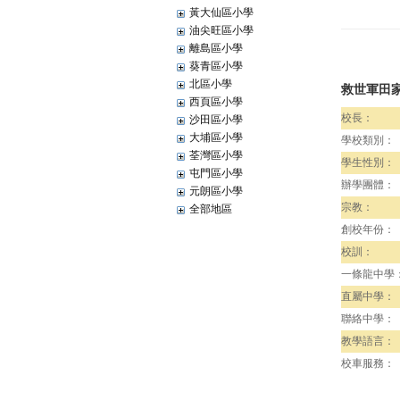
黃大仙區小學
油尖旺區小學
離島區小學
葵青區小學
北區小學
救世軍田
西頁區小學
校長：
沙田區小學
大埔區小學
學校類別：
荃灣區小學
學生性別：
屯門區小學
辦學團體：
元朗區小學
宗教：
全部地區
創校年份：
校訓：
一條龍中學
直屬中學：
聯絡中學：
教學語言：
校車服務：