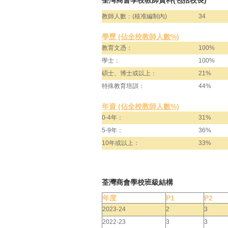
荃灣商會學校教師資料(包括校長)
教師人數：(核准編制內)
34
學歷 (佔全校教師人數%)
教育文憑：
100%
學士：
100%
碩士、博士或以上：
21%
特殊教育培訓：
44%
年資 (佔全校教師人數%)
0-4年：
31%
5-9年：
36%
10年或以上：
33%
荃灣商會學校班級結構
年度
P1
P2
2023-24
2
3
2022-23
3
3