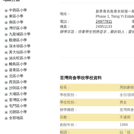
中西區小學
新界青衣島青衣邨第一
地址：
東區小學
Phase 1, Tsing Yi Estate
電話：
24977911
南區小學
傳真：
24951133
灣仔區小學
辦學宗旨：
培養學生明辨是非，樂於助人；愛
九龍城區小學
觀塘區小學
深水埗區小學
黃大仙區小學
油尖旺區小學
離島區小學
葵青區小學
北區小學
荃灣商會學校學校資料
西頁區小學
校長：
周劍豪校
沙田區小學
大埔區小學
學校類別：
全日/資
荃灣區小學
學生性別：
男女
屯門區小學
辦學團體：
荃灣商會
元朗區小學
宗教：
不適用
全部地區
創校年份：
1986
校訓：
以「信、