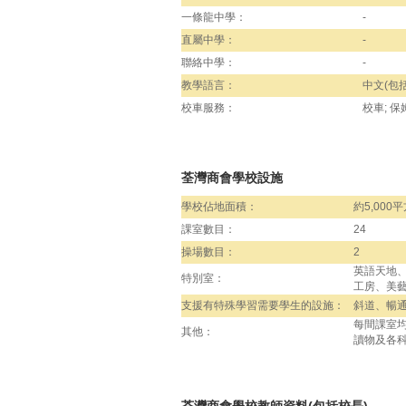
一條龍中學：
-
直屬中學：
-
聯絡中學：
-
教學語言：
中文(包括
校車服務：
校車; 保
荃灣商會學校設施
學校佔地面積：
約5,000
課室數目：
24
操場數目：
2
英語天地、
特別室：
工房、美
支援有特殊學習需要學生的設施：
斜道、暢
每間課室
其他：
讀物及各