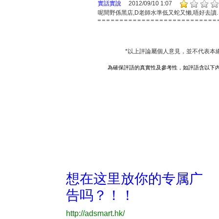
實話實說
2012/09/10 1:07
呢間野係黑店,D老師水準低又蛇又懶,唔好去讀.
*以上評論屬個人意見，並不代表本
為確保評語的真實性及參考性，如評語含以下