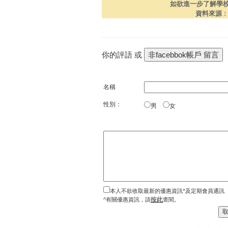
如欲進一步了解學
資料來源
你的評語 或
名稱
性別：
男
女
本人不欲收取最新的優惠資訊^及定期會員通訊
按此
^有關優惠資訊，請
查閱。