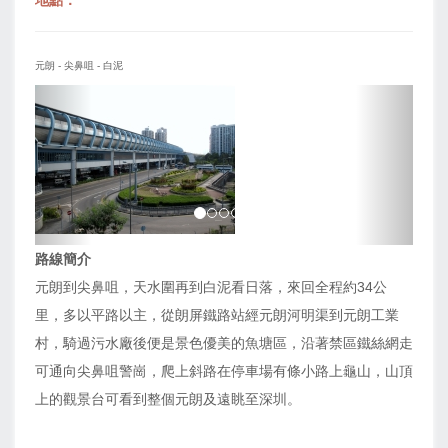
地點：
元朗 - 尖鼻咀 - 白泥
上
下
一
一
页
页
路線簡介
元朗到尖鼻咀，天水圍再到白泥看日落，來回全程約34公
里，多以平路以主，從朗屏鐵路站經元朗河明渠到元朗工業
村，騎過污水廠後便是景色優美的魚塘區，沿著禁區鐵絲網走
可通向尖鼻咀警崗，爬上斜路在停車場有條小路上龜山，山頂
上的觀景台可看到整個元朗及遠眺至深圳。