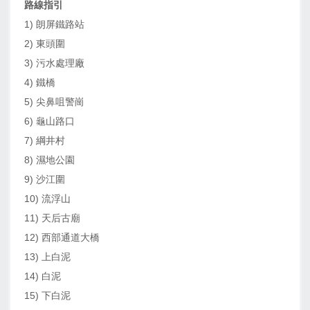
路線指引
1) 朗屏鐵路站
2) 東頭圍
3) 污水處理廠
4) 鐵橋
5) 尖鼻咀警崗
6) 龜山路口
7) 綱井村
8) 濕地公園
9) 沙江圍
10) 流浮山
11) 天后古廟
12) 西部通道大橋
13) 上白泥
14) 白泥
15) 下白泥