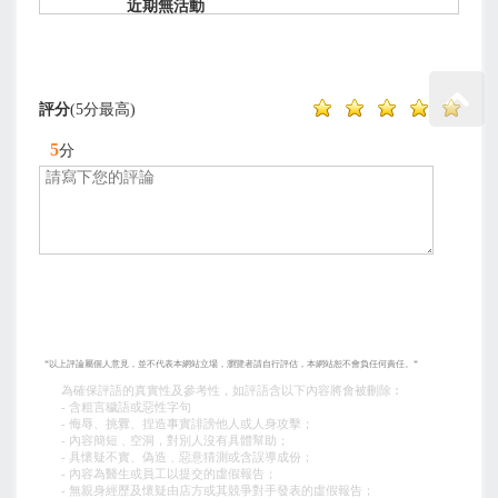
近期無活動
評分
(5分最高)
5
分
*以上評論屬個人意見，並不代表本網站立場，瀏覽者請自行評估，本網站恕不會負任何責任。*
為確保評語的真實性及參考性，如評語含以下內容將會被刪除︰
- 含粗言穢語或惡性字句
- 侮辱、挑釁、捏造事實誹謗他人或人身攻擊；
- 內容簡短﹑空洞，對別人沒有具體幫助；
- 具懷疑不實、偽造﹑惡意猜測或含誤導成份；
- 內容為醫生或員工以提交的虛假報告；
- 無親身經歷及懷疑由店方或其競爭對手發表的虛假報告；