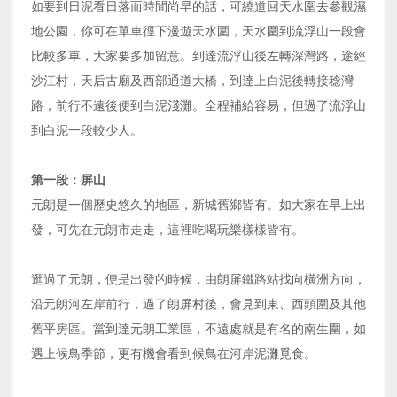
如要到日泥看日落而時間尚早的話，可繞道回天水圍去參觀濕
地公園，你可在單車徑下漫遊天水圍，天水圍到流浮山一段會
比較多車，大家要多加留意。到達流浮山後左轉深灣路，途經
沙江村，天后古廟及西部通道大橋，到達上白泥後轉接稔灣
路，前行不遠後便到白泥淺灘。全程補給容易，但過了流浮山
到白泥一段較少人。
第一段：屏山
元朗是一個歷史悠久的地區，新城舊鄉皆有。如大家在早上出
發，可先在元朗市走走，這裡吃喝玩樂樣樣皆有。
逛過了元朗，便是出發的時候，由朗屏鐵路站找向橫洲方向，
沿元朗河左岸前行，過了朗屏村後，會見到東、西頭圍及其他
舊平房區。當到達元朗工業區，不遠處就是有名的南生圍，如
遇上候鳥季節，更有機會看到候鳥在河岸泥灘覓食。