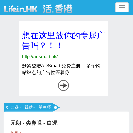
Toggle
navigation
好去處
景點
單車徑
>>
>>
元朗 - 尖鼻咀 - 白泥