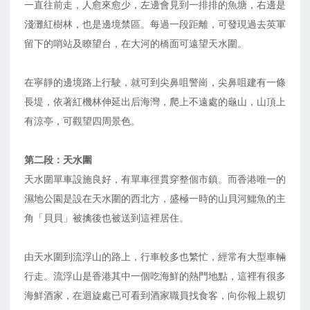
一直往前走，人愈來愈少，左邊會見到一排排的魚塘，右邊是
淺灘紅樹林，也是邊境禁區。每過一段距離，可發現過去英軍
留下的哨站及瞭望台，在大河的橋面可遠望天水圍。
在寧靜的邊境路上行駛，就可到尖鼻咀警崗，尖鼻咀建有一條
長堤，依著紅機林伸延出后海灣，爬上不遠處的龜山，山頂上
有涼亭，可觀望四周景色。
第二段：天水圍
天水圍單車設施良好，有單車徑貫穿整個市鎮。而香港唯一的
濕地公園是設在天水圍的西北方，盛極一時的山貝河鱷魚的主
角「貝貝」被擒後也被送到這裡居住。
由天水圍到流浮山的路上，行車較多也繁忙，經常有大型車輛
行走。流浮山是香港其中一個吃海鮮的熱門地點，這裡有很多
海鮮酒家，在迴旋處已可看到酒家職員找食客，向你報上親切