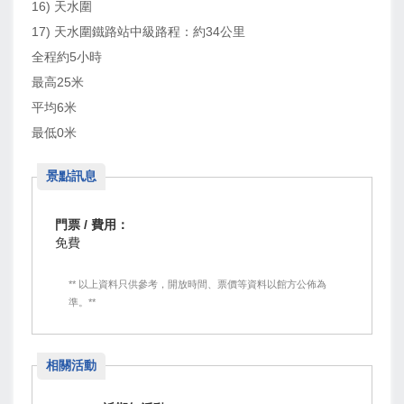
16) 天水圍
17) 天水圍鐵路站中級路程：約34公里
全程約5小時
最高25米
平均6米
最低0米
景點訊息
門票 / 費用：
免費
** 以上資料只供參考，開放時間、票價等資料以館方公佈為
準。**
相關活動