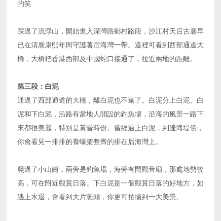
的笑
踩過了流浮山，開始進入深灣路鄉村路段，沙江村天后古廟早
已在清廟康熙年間守護著后海灣一帶。這裡可看到西部通道大
橋，大橋把香港西部及中國蛇口接通了，拉近兩地的距離。
第三段：白泥
通過了西部通道的大橋，離白泥也不遠了。白泥分上白泥、白
泥和下白泥，沿路有當地人開設的釣魚場，沿海的風景一路下
來都很美麗，特別是黃昏時份。當經過上白泥，到達海堤傍，
你會看見一排排的養蠔架整齊的排在后海灣上。
爬過了小山崗，兩旁是釣魚場，海旁有間觀音廟，那處地勢較
高，可在附近觀賞日落。下白泥是一個觀賞日落的好地方，如
遇上水退，會看到大片灘頭，你更可拍攝到一大美景。