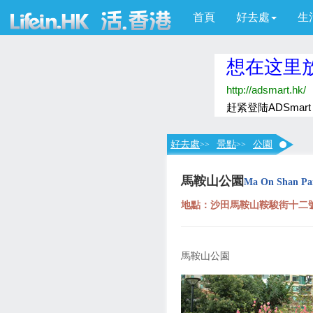
首頁
好去處
生
好去處
景點
公園
>>
>>
馬鞍山公園
Ma On Shan Pa
地點：沙田馬鞍山鞍駿街十二號、No.12, 
馬鞍山公園
上
一
页