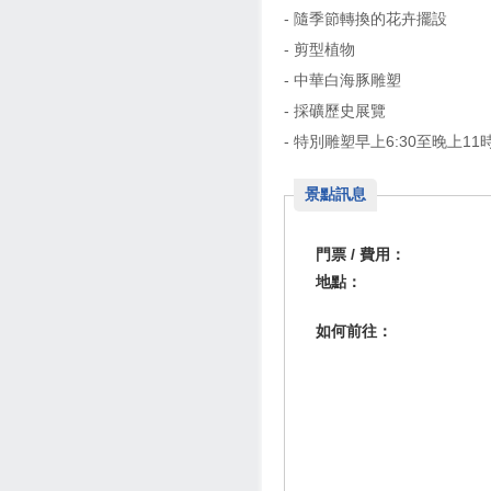
- 隨季節轉換的花卉擺設
- 剪型植物
- 中華白海豚雕塑
- 採礦歷史展覽
- 特別雕塑早上6:30至晚上11
景點訊息
門票 / 費用：
地點：
如何前往：