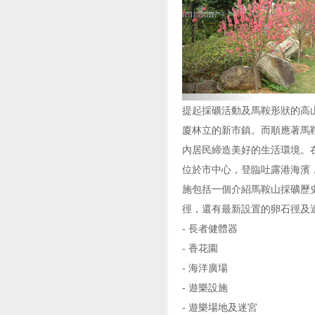
提起採礦活動及馬鞍形狀的高
廈林立的新市鎮。而順應著馬
內居民締造美好的生活環境。在
位於市中心，登臨吐露港海濱
施包括一個介紹馬鞍山採礦歷
徑，還有最新設置的卵石徑及適
- 長者健體器
- 香花園
- 海洋廣場
- 遊樂設施
- 遊樂場地及迷宮