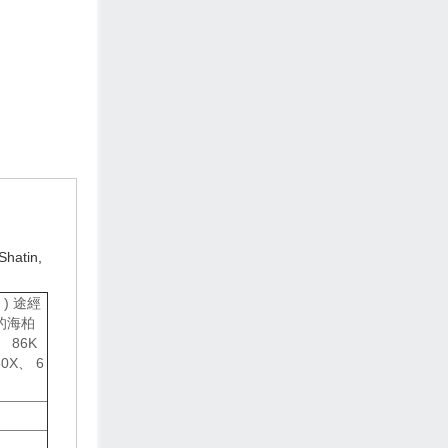
hatin,
 ) 途經
的海柏
 86K
80X、 6