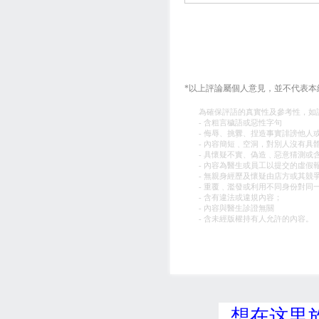
*以上評論屬個人意見，並不代表本
為確保評語的真實性及參考性，如
- 含粗言穢語或惡性字句
- 侮辱、挑釁、捏造事實誹謗他人
- 內容簡短﹑空洞，對別人沒有具
- 具懷疑不實、偽造﹑惡意猜測或
- 內容為醫生或員工以提交的虛假
- 無親身經歷及懷疑由店方或其競
- 重覆﹑濫發或利用不同身份對同
- 含有違法或違規內容；
- 內容與醫生診證無關
- 含未經版權持有人允許的內容。