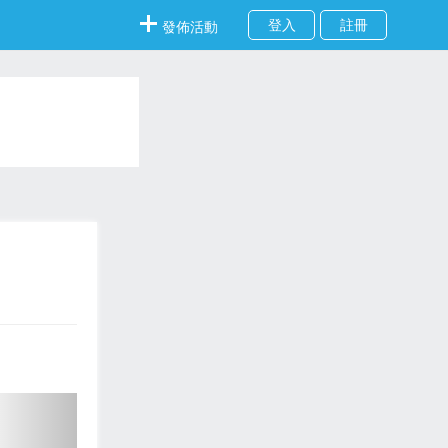
登入
註冊
發佈活動
下
一
页