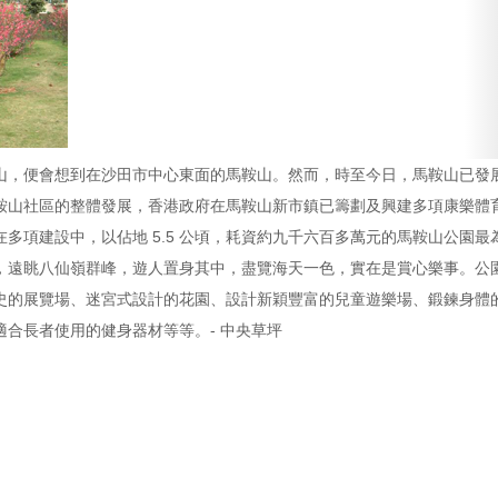
山，便會想到在沙田市中心東面的馬鞍山。然而，時至今日，馬鞍山已發
鞍山社區的整體發展，香港政府在馬鞍山新市鎮已籌劃及興建多項康樂體
多項建設中，以佔地 5.5 公頃，耗資約九千六百多萬元的馬鞍山公園最
，遠眺八仙嶺群峰，遊人置身其中，盡覽海天一色，實在是賞心樂事。公
史的展覽場、迷宮式設計的花園、設計新穎豐富的兒童遊樂場、鍛鍊身體
合長者使用的健身器材等等。- 中央草坪