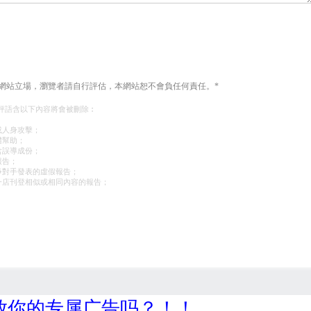
網站立場，瀏覽者請自行評估，本網站恕不會負任何責任。*
評語含以下內容將會被刪除︰
或人身攻擊；
體幫助；
含誤導成份；
報告；
爭對手發表的虛假報告；
一店刊登相似或相同內容的報告；