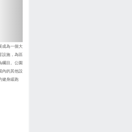
展成為一個大
育設施，為區
為矚目。公園
園內的其他設
的健身緩跑