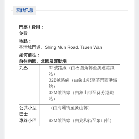
景點訊息
門票 / 費用：
免費
地點：
荃灣城門道、Shing Mun Road, Tsuen Wan
如何前往：
前往南園、北園及運動場
九巴
32號路線（由石圍角邨至奧運港鐵
站）
32B號路線（由象山邨至荃灣西港鐵
站）
32M號路線（由象山邨至葵芳港鐵
站）
公共小型
（由海壩街至象山邨）
巴士
專線小巴
82M號路線（由兆和街至象山邨）