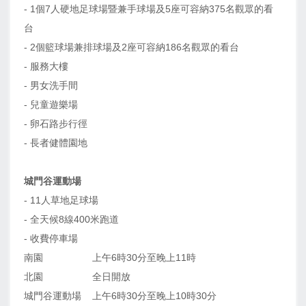
- 1個7人硬地足球場暨兼手球場及5座可容納375名觀眾的看
台
- 2個籃球場兼排球場及2座可容納186名觀眾的看台
- 服務大樓
- 男女洗手間
- 兒童遊樂場
- 卵石路步行徑
- 長者健體園地
城門谷運動場
- 11人草地足球場
- 全天候8線400米跑道
- 收費停車場
南園
上午6時30分至晚上11時
北園
全日開放
城門谷運動場
上午6時30分至晚上10時30分