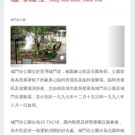
地點：荃灣城門道、Shing Mun Road, Tsuen Wan
城門谷公園
上
下
一
一
页
页
城門谷公園位於荃灣城門道，毗鄰象山邨及石圍角邨。公園前
身為房屋署轄下的象鼻山臨時房屋區及臨時遊樂場。臨時房屋
區及遊樂場清拆後，交由前區域市政局發展為城門谷公園及城
門谷運動場，並分別於一九九七年十二月十五日和一九九八年
八月一日啟用。
城門谷公園佔地10.73公頃，園內動態及靜態康樂設施兼備，
為市民提供一個運動消閒的好去處。城門谷公園分為北園和南