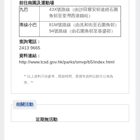
前往南園及運動場
九巴
43X號路線（由沙田耀安邨途經石圍
角邨至荃灣西港鐵站）
專線小巴
81M號路線（由兆和街至石圍角邨）
94號路線（由石圍角邨至葵盛邨）
查詢電話：
2413 9665
資料連結：
http://www.lcsd.gov.hk/parks/smvp/b5/index.html
** 以上資料只供參考，開放時間、票價等資料以館方公佈為
準。**
相關活動
近期無活動