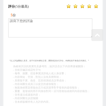
評分
(5分最高)
5
分
*以上評論屬個人意見，並不代表本網站立場，瀏覽者請自行評估，本網站恕不會負任何責任。*
為確保評語的真實性及參考性，如評語含以下內容將會被刪除︰
- 含粗言穢語或惡性字句
- 侮辱、挑釁、捏造事實誹謗他人或人身攻擊；
- 內容簡短﹑空洞，對別人沒有具體幫助；
- 具懷疑不實、偽造﹑惡意猜測或含誤導成份；
- 內容為醫生或員工以提交的虛假報告；
- 無親身經歷及懷疑由店方或其競爭對手發表的虛假報告；
- 重覆﹑濫發或利用不同身份對同一店刊登相似或相同內容的報告；
- 含有違法或違規內容；
- 內容與醫生診證無關
- 含未經版權持有人允許的內容。