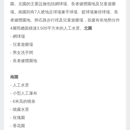
園。北園的主要設施包括網球場、長者健體園地及兒童遊樂
場。南園則有7人硬地足球場兼手球場、籃球場兼排球場、長
者健體園地、卵石路步行徑及兒童遊樂場，並建有依地勢分作
4層而總面積達3,500平方米的人工水景。
北園
- 網球場
- 兒童遊樂場
- 男女洗手間
- 長者健體園地
南園
- 人工水景
- 小型人工瀑布
- 6米高的噴泉
- 噴霧水景
- 玫瑰園
- 香花園