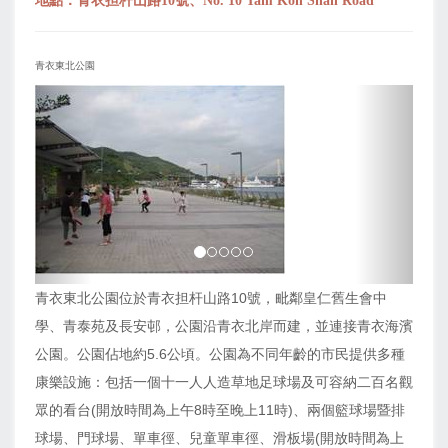
地點：青衣担杆山路10號、No. 10 Tam Kon Shan Road
青衣東北公園
上
下
一
一
页
页
青衣東北公園位於青衣担杆山路10號，毗鄰皇仁舊生會中
學、青泰苑及長安邨，公園沿青衣北岸而建，並連接青衣海濱
公園。公園佔地約5.6公頃。公園為不同年齡的市民提供多種
康樂設施：包括一個十一人人造草地足球場及可容納二百名觀
眾的看台(開放時間為上午8時至晚上11時)、兩個籃球場暨排
球場、門球場、單車徑、兒童單車徑、滑板場(開放時間為上