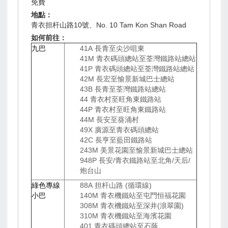
免費
地點：
青衣担杆山路10號、No. 10 Tam Kon Shan Road
如何前往：
九巴
41A 長青至尖沙咀東
41M 青衣碼頭總站至荃灣鐵路站總站
41P 青衣碼頭總站至荃灣鐵路站總站
42M 長宏至愉景新城巴士總站
43B 長青至荃灣鐵路站總站
44 青衣村至旺角東鐵路站
44P 青衣村至旺角東鐵路站
44M 長安至葵涌村
49X 廣源至青衣碼頭總站
42C 長亨至藍田鐵路站
243M 美景花園至愉景新城巴士總站
948P 長安/青衣鐵路站至北角/天后/
炮台山
綠色專線
88A 担杆山路 (循環線)
小巴
140M 青衣機鐵站至屯門恒福花園
308M 青衣機鐵站至深井(浪翠園)
310M 青衣機鐵站至海濱花園
401 青衣碼頭總站至石蔭