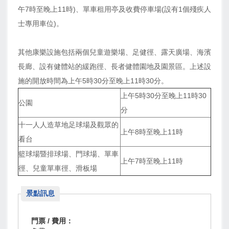
午7時至晚上11時)、單車租用亭及收費停車場(設有1個殘疾人
士專用車位)。
其他康樂設施包括兩個兒童遊樂場、足健徑、露天廣場、海濱
長廊、設有健體站的緩跑徑、長者健體園地及園景區。上述設
施的開放時間為上午5時30分至晚上11時30分。
上午5時30分至晚上11時30
公園
分
十一人人造草地足球場及觀眾的
上午8時至晚上11時
看台
籃球場暨排球場、門球場、單車
上午7時至晚上11時
徑、兒童單車徑、滑板場
景點訊息
門票 / 費用：