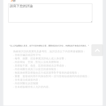
5
分
*以上評論屬個人意見，並不代表本網站立場，瀏覽者請自行評估，本網站恕不會負任何責任。*
為確保評語的真實性及參考性，如評語含以下內容將會被刪除︰
- 含粗言穢語或惡性字句
- 侮辱、挑釁、捏造事實誹謗他人或人身攻擊；
- 內容簡短﹑空洞，對別人沒有具體幫助；
- 具懷疑不實、偽造﹑惡意猜測或含誤導成份；
- 內容為醫生或員工以提交的虛假報告；
- 無親身經歷及懷疑由店方或其競爭對手發表的虛假報告；
- 重覆﹑濫發或利用不同身份對同一店刊登相似或相同內容的報告；
- 含有違法或違規內容；
- 內容與醫生診證無關
- 含未經版權持有人允許的內容。