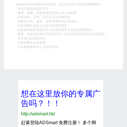
為確保評語的真實性及參考性，如評語含以下內容將會被刪除︰
- 含粗言穢語或惡性字句
- 侮辱、挑釁、捏造事實誹謗他人或人身攻擊；
- 內容簡短﹑空洞，對別人沒有具體幫助；
- 具懷疑不實、偽造﹑惡意猜測或含誤導成份；
- 內容為醫生或員工以提交的虛假報告；
- 無親身經歷及懷疑由店方或其競爭對手發表的虛假報告；
- 重覆﹑濫發或利用不同身份對同一店刊登相似或相同內容的報告；
- 含有違法或違規內容；
- 內容與醫生診證無關
- 含未經版權持有人允許的內容。