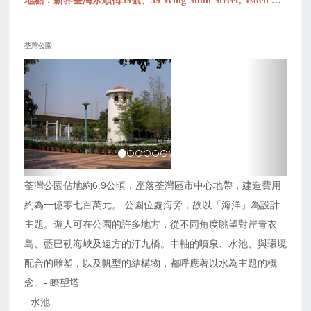
地點：新界荃灣永順街59號、59 Wing Shun Street, Tsuen Wan, N.T.
荃灣公園
上
下
一
一
页
页
荃灣公園佔地約6.9公頃，座落荃灣區市中心地帶，建造費用
約為一億零七百萬元。 公園位處海旁，故以「海洋」為設計
主題。遊人可在公園的許多地方，從不同角度眺望對岸青衣
島、藍巴勒海峽及遠方的汀九橋。中軸的噴泉、水池、與環境
配合的雕塑，以及帆型的結構物，都呼應著以水為主題的概
念。- 瞭望塔
- 水池