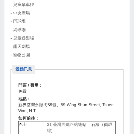
- 兒童單車徑
- 中央廣場
- 門球場
- 網球場
- 兒童遊樂場
- 露天劇場
- 寵物公園
景點訊息
門票 / 費用：
免費
地點：
新界荃灣永順街59號、59 Wing Shun Street, Tsuen
Wan, N.T.
如何前往：
巴士
31 荃灣西鐵路站總站 – 石籬（循環
線)