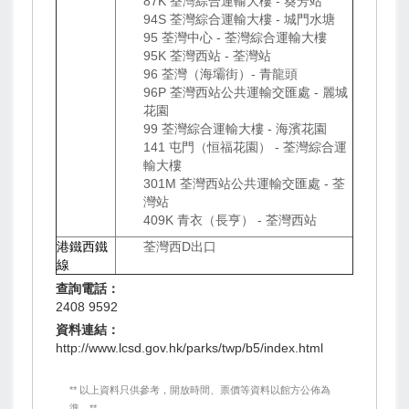
87K 荃灣綜合運輸大樓 - 葵芳站
94S 荃灣綜合運輸大樓 - 城門水塘
95 荃灣中心 - 荃灣綜合運輸大樓
95K 荃灣西站 - 荃灣站
96 荃灣（海壩街）- 青龍頭
96P 荃灣西站公共運輸交匯處 - 麗城
花園
99 荃灣綜合運輸大樓 - 海濱花園
141 屯門（恒福花園） - 荃灣綜合運
輸大樓
301M 荃灣西站公共運輸交匯處 - 荃
灣站
409K 青衣（長亨） - 荃灣西站
港鐵西鐵
荃灣西D出口
線
查詢電話：
2408 9592
資料連結：
http://www.lcsd.gov.hk/parks/twp/b5/index.html
** 以上資料只供參考，開放時間、票價等資料以館方公佈為
準。**