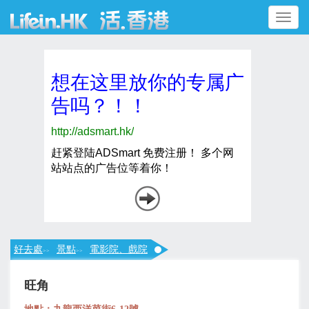
Toggle
navigation
好去處
景點
電影院、戲院
>>
>>
旺角