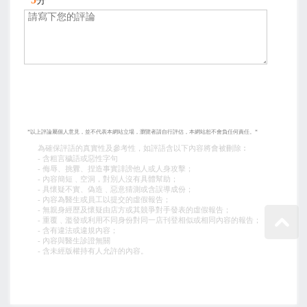
分
*以上評論屬個人意見，並不代表本網站立場，瀏覽者請自行評估，本網站恕不會負任何責任。*
為確保評語的真實性及參考性，如評語含以下內容將會被刪除︰
- 含粗言穢語或惡性字句
- 侮辱、挑釁、捏造事實誹謗他人或人身攻擊；
- 內容簡短﹑空洞，對別人沒有具體幫助；
- 具懷疑不實、偽造﹑惡意猜測或含誤導成份；
- 內容為醫生或員工以提交的虛假報告；
- 無親身經歷及懷疑由店方或其競爭對手發表的虛假報告；
- 重覆﹑濫發或利用不同身份對同一店刊登相似或相同內容的報告；
- 含有違法或違規內容；
- 內容與醫生診證無關
- 含未經版權持有人允許的內容。