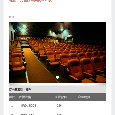
地點：九龍西洋菜街6-12號
旺角
上
下
一
一
页
页
百老匯戲院 - 旺角
戲院
音響設備
座位數目
座位總數
1
SRD, SDDS
256