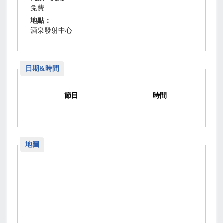
免費
地點：
酒泉發射中心
日期&時間
節目
時間
地圖