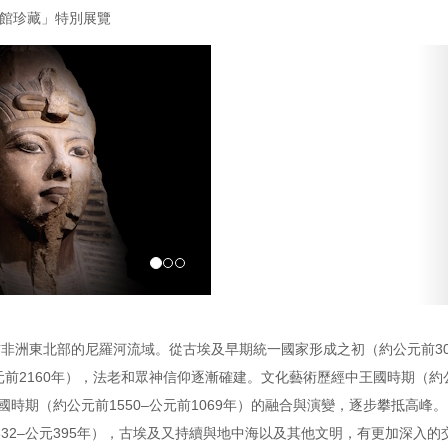
物館珍藏」特別展覽
年前非洲東北部的尼羅河流域。從古埃及早期統一國家形成之初（約公元前30
元前2160年），法老和眾神信仰逐漸確建。文化藝術歷經中王國時期（約公
國時期（約公元前1550–公元前1069年）的融合與演變，逐步攀抵高峰。
32–公元395年），古埃及又持續與地中海以及其他文明，有更加深入的