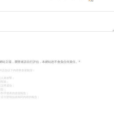
網站立場，瀏覽者請自行評估，本網站恕不會負任何責任。*
評語含以下內容將會被刪除︰
或人身攻擊；
體幫助；
含誤導成份；
報告；
爭對手發表的虛假報告；
一店刊登相似或相同內容的報告；