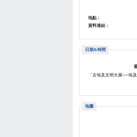
地點：
資料連結：
日期&時間
「古埃及文明大展──埃
地圖