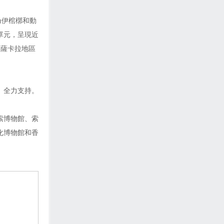
乃伊棺槨和動
單元，呈現近
及薩卡拉地區
）全力支持。
索博物館、索
化博物館和香