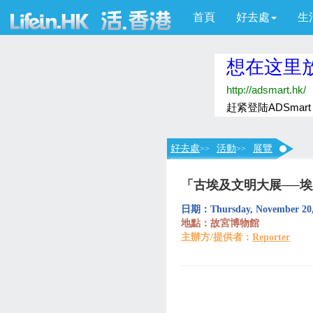
首頁
好去處
生
好去處
活動
展覽
>>
>>
「古埃及文明大展──
日期：Thursday, November 20, 
地點：故宮博物館
主辦方/提供者：
Reporter