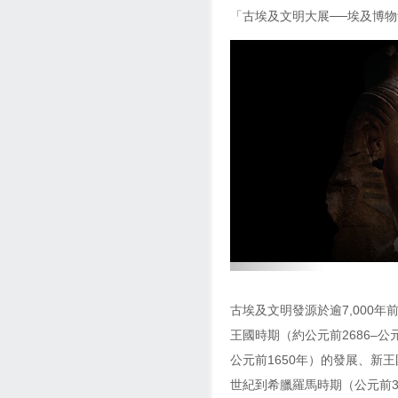
「古埃及文明大展──埃及博
上
一
页
古埃及文明發源於逾7,000
王國時期（約公元前2686–公
公元前1650年）的發展、新王
世紀到希臘羅馬時期（公元前3