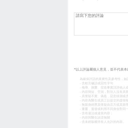
*以上評論屬個人意見，並不代表本
為確保評語的真實性及參考性，如
- 含粗言穢語或惡性字句
- 侮辱、挑釁、捏造事實誹謗他人
- 內容簡短﹑空洞，對別人沒有具
- 具懷疑不實、偽造﹑惡意猜測或
- 內容為醫生或員工以提交的虛假
- 無親身經歷及懷疑由店方或其競
- 重覆﹑濫發或利用不同身份對同
- 含有違法或違規內容；
- 內容與醫生診證無關
- 含未經版權持有人允許的內容。