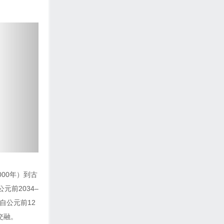
下
一
页
00年）到古
元前2034–
自公元前12
交融。