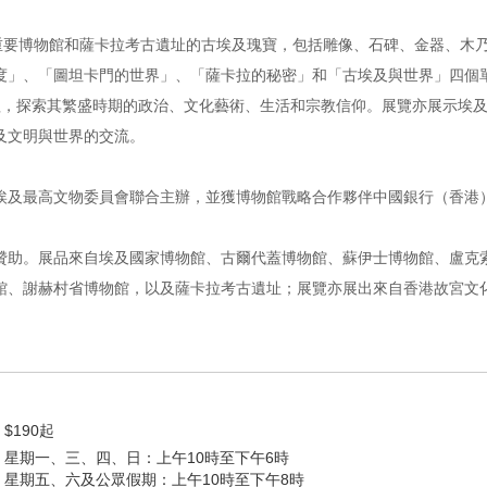
及重要博物館和薩卡拉考古遺址的古埃及瑰寶，包括雕像、石碑、金器、木
度」、「圖坦卡門的世界」、「薩卡拉的秘密」和「古埃及與世界」四個
歷程，探索其繁盛時期的政治、文化藝術、生活和宗教信仰。展覽亦展示埃
及文明與世界的交流。
埃及最高文物委員會聯合主辦，並獲博物館戰略合作夥伴中國銀行（香港
贊助。展品來自埃及國家博物館、古爾代蓋博物館、蘇伊士博物館、盧克
館、謝赫村省博物館，以及薩卡拉考古遺址；展覽亦展出來自香港故宮文
$190起
星期一、三、四、日：上午10時至下午6時
星期五、六及公眾假期：上午10時至下午8時