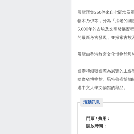
展覽匯集250件來自七間埃
物木乃伊等，分為「法老的國
5,000年的古埃及文明發展
的最新考古發現，並探索古埃
展覽由香港故宮文化博物館與
國泰和銀聯國際為展覽的主要
哈傑省博物館、馬特魯省博物
港中文大學文物館的藏品。
活動訊息
門票 / 費用：
開放時間：