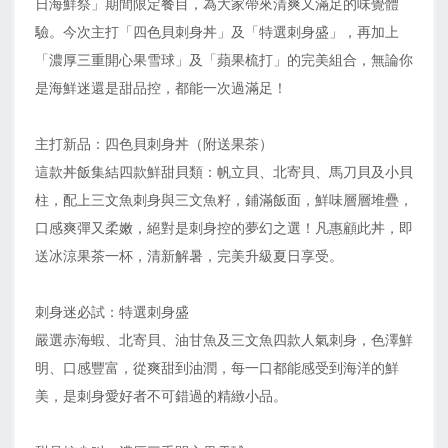
日海鮮祭」期間限定餐目，為大家帶來清爽又滿足的味覺體
驗。今次主打「四色貝刺身丼」及「特選刺身盛」，再加上
「濃厚三重開心果雪球」及「蘋果梳打」的完美組合，無論你
是海鮮迷還是甜品控，都能一次過滿足！
主打新品：四色貝刺身丼（附送果茶）
這款丼飯集結四款鮮甜貝類：帆立貝、北寄貝、馬刀貝及小貝
柱，配上三文魚刺身與三文魚籽，鋪滿飯面，鮮味層層堆疊，
口感爽彈又柔嫩，絕對是刺身控的夢幻之選！凡惠顧此丼，即
送冰涼果茶一杯，清新解暑，完美升級夏日享受。
刺身迷必試：特選刺身盛
嚴選赤海蝦、北寄貝、油甘魚及三文魚四款人氣刺身，色澤鮮
明、口感豐富，從爽甜到油潤，每一口都能感受到海洋的鮮
美，是刺身愛好者不可錯過的精緻小品。