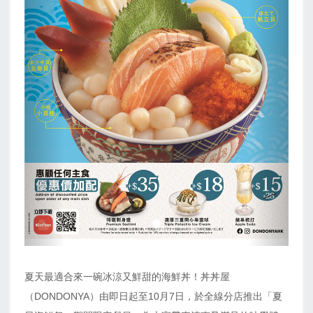
夏天最適合來一碗冰涼又鮮甜的海鮮丼！丼丼屋
（DONDONYA）由即日起至10月7日，於全線分店推出「夏