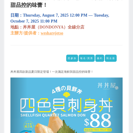
甜品控的味蕾！
日期：Thursday, August 7, 2025 12:00 PM — Tuesday,
October 7, 2025 11:00 PM
地點：丼丼屋（DONDONYA）全線分店
主辦方/提供者：
wesharejetso
想參加
報名/買票
邀約
我去過
丼丼屋四款新品夏日限定登場！一次滿足海鮮與甜品控的味蕾！
上
下
一
一
页
页