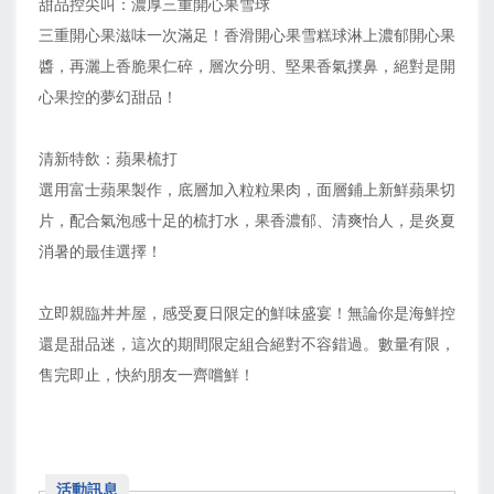
甜品控尖叫：濃厚三重開心果雪球
三重開心果滋味一次滿足！香滑開心果雪糕球淋上濃郁開心果
醬，再灑上香脆果仁碎，層次分明、堅果香氣撲鼻，絕對是開
心果控的夢幻甜品！
清新特飲：蘋果梳打
選用富士蘋果製作，底層加入粒粒果肉，面層鋪上新鮮蘋果切
片，配合氣泡感十足的梳打水，果香濃郁、清爽怡人，是炎夏
消暑的最佳選擇！
立即親臨丼丼屋，感受夏日限定的鮮味盛宴！無論你是海鮮控
還是甜品迷，這次的期間限定組合絕對不容錯過。數量有限，
售完即止，快約朋友一齊嚐鮮！
活動訊息