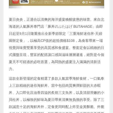
夏日炎炎，正適合以清爽的海洋盛宴喚醒疲憊的味蕾。來自北
海道的人氣豚丼專門店「豚丼のぶたはげ BUTAHAGE」由即
日起至9月1日隆重推出全新季節限定「三重海鮮迷你丼‧天婦
羅餅定食」，以極高CP值的超抵價格$108，為食客帶來一場
視覺與味覺雙重享受的高質感和食盛宴。整套定食以精緻的日
式擺盤呈現，豐富的配搭讓口感與滋味層層遞進，絕對是今個
夏天不可錯過的必吃首選，為悶熱的盛夏注入滿滿的清新活
力。
這款全新登場的定食精選了多款人氣當季海鮮食材，一口氣奉
上三款精緻的迷你海鮮丼。當中包括肉質爽彈鮮甜的大赤蝦
丼、入口即化且油香四溢的炙燒三文魚丼，以及清甜滑嫩的小
貝柱丼，以極致的鮮味為夏日帶來清爽無負擔的享受。除了三
款誠意十足的海鮮丼外，定食更同時配上炸至金黃酥脆、外脆