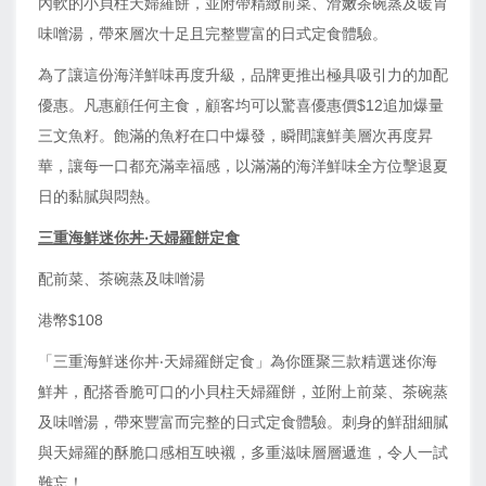
內軟的小貝柱天婦羅餅，並附帶精緻前菜、滑嫩茶碗蒸及暖胃
味噌湯，帶來層次十足且完整豐富的日式定食體驗。
為了讓這份海洋鮮味再度升級，品牌更推出極具吸引力的加配
優惠。凡惠顧任何主食，顧客均可以驚喜優惠價$12追加爆量
三文魚籽。飽滿的魚籽在口中爆發，瞬間讓鮮美層次再度昇
華，讓每一口都充滿幸福感，以滿滿的海洋鮮味全方位擊退夏
日的黏膩與悶熱。
三重海鮮迷你丼‧天婦羅餅定食
配前菜、茶碗蒸及味噌湯
港幣$108
「三重海鮮迷你丼‧天婦羅餅定食」為你匯聚三款精選迷你海
鮮丼，配搭香脆可口的小貝柱天婦羅餅，並附上前菜、茶碗蒸
及味噌湯，帶來豐富而完整的日式定食體驗。刺身的鮮甜細膩
與天婦羅的酥脆口感相互映襯，多重滋味層層遞進，令人一試
難忘！