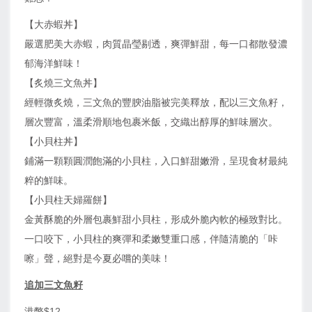
【大赤蝦丼】
嚴選肥美大赤蝦，肉質晶瑩剔透，爽彈鮮甜，每一口都散發濃
郁海洋鮮味！
【炙燒三文魚丼】
經輕微炙燒，三文魚的豐腴油脂被完美釋放，配以三文魚籽，
層次豐富，溫柔滑順地包裹米飯，交織出醇厚的鮮味層次。
【小貝柱丼】
鋪滿一顆顆圓潤飽滿的小貝柱，入口鮮甜嫩滑，呈現食材最純
粹的鮮味。
【小貝柱天婦羅餅】
金黃酥脆的外層包裹鮮甜小貝柱，形成外脆內軟的極致對比。
一口咬下，小貝柱的爽彈和柔嫩雙重口感，伴隨清脆的「咔
嚓」聲，絕對是今夏必嚐的美味！
追加三文魚籽
港幣$12