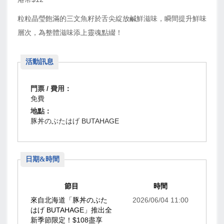
粒粒晶瑩飽滿的三文魚籽於舌尖綻放鹹鮮滋味，瞬間提升鮮味
層次，為整體滋味添上靈魂點綴！
活動訊息
門票 / 費用：
免費
地點：
豚丼のぶたはげ BUTAHAGE
日期&時間
節目
時間
來自北海道「豚丼のぶた
2026/06/04 11:00
はげ BUTAHAGE」推出全
新季節限定！$108盡享