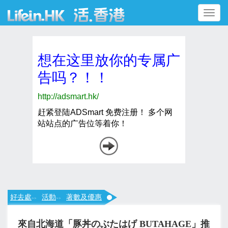
Toggle
navigation
好去處
活動
著數及優惠
>>
>>
來自北海道「豚丼のぶたはげ BUTAHAGE」推