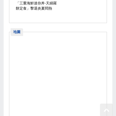
「三重海鮮迷你丼‧天婦羅
餅定食」擊退炎夏悶熱
地圖