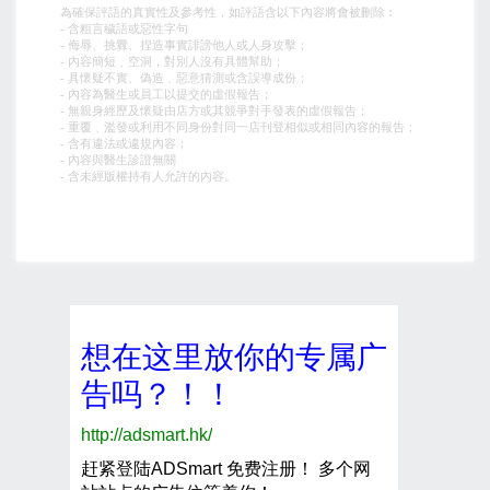
為確保評語的真實性及參考性，如評語含以下內容將會被刪除︰
- 含粗言穢語或惡性字句
- 侮辱、挑釁、捏造事實誹謗他人或人身攻擊；
- 內容簡短﹑空洞，對別人沒有具體幫助；
- 具懷疑不實、偽造﹑惡意猜測或含誤導成份；
- 內容為醫生或員工以提交的虛假報告；
- 無親身經歷及懷疑由店方或其競爭對手發表的虛假報告；
- 重覆﹑濫發或利用不同身份對同一店刊登相似或相同內容的報告；
- 含有違法或違規內容；
- 內容與醫生診證無關
- 含未經版權持有人允許的內容。