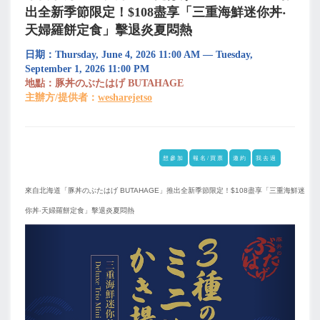
出全新季節限定！$108盡享「三重海鮮迷你丼‧
天婦羅餅定食」擊退炎夏悶熱
日期：Thursday, June 4, 2026 11:00 AM — Tuesday,
September 1, 2026 11:00 PM
地點：豚丼のぶたはげ BUTAHAGE
主辦方/提供者：
wesharejetso
想參加
報名/買票
邀約
我去過
來自北海道「豚丼のぶたはげ BUTAHAGE」推出全新季節限定！$108盡享「三重海鮮迷
你丼‧天婦羅餅定食」擊退炎夏悶熱
上
下
一
一
页
页