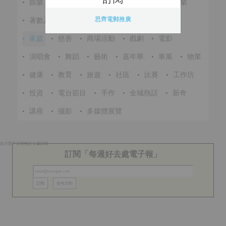
•
娛樂
•
展覽
•
環保
•
節慶
•
進修
•
音樂
思齊電郵推廣
•
著數及優惠
•
美食
•
體育
•
文化
•
戶外
•
家庭
•
慈善
•
商場活動
•
戲劇
•
電影
•
演唱會
•
舞蹈
•
藝術
•
嘉年華
•
車展
•
物業
•
健康
•
教育
•
旅遊
•
社區
•
比賽
•
工作坊
•
投資
•
電台節目
•
手作
•
全城熱話
•
新奇
•
講座
•
攝影
•
多媒體展覽
此分類下近期無好去處記錄
訂閱「每週好去處電子報」