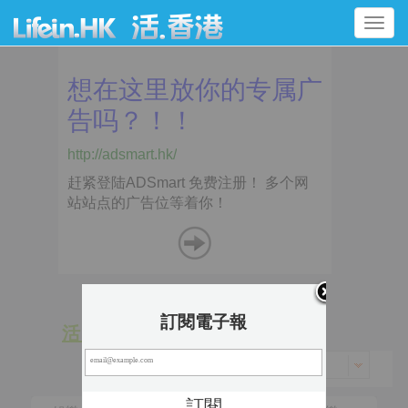
Toggle
navigation
訂閱電子報
活 動
景 點
香港 > 九龍城區