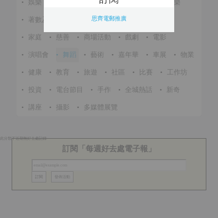
•
娛樂
•
展覽
•
環保
•
節慶
•
進修
•
音樂
思齊電郵推廣
•
著數及優惠
•
美食
•
體育
•
文化
•
戶外
•
家庭
•
慈善
•
商場活動
•
戲劇
•
電影
•
演唱會
•
舞蹈
•
藝術
•
嘉年華
•
車展
•
物業
•
健康
•
教育
•
旅遊
•
社區
•
比賽
•
工作坊
•
投資
•
電台節目
•
手作
•
全城熱話
•
新奇
•
講座
•
攝影
•
多媒體展覽
此分類下近期無好去處記錄
訂閱「每週好去處電子報」