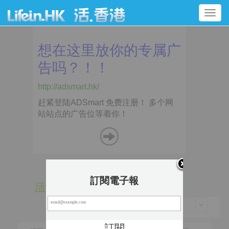
Toggle
navigation
訂閱電子報
活 動
景 點
香港 > 中西區