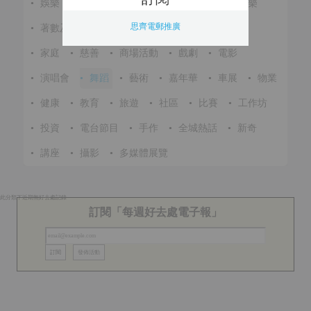
•
娛樂
•
展覽
•
環保
•
節慶
•
進修
•
音樂
思齊電郵推廣
•
著數及優惠
•
美食
•
體育
•
文化
•
戶外
•
家庭
•
慈善
•
商場活動
•
戲劇
•
電影
•
演唱會
•
舞蹈
•
藝術
•
嘉年華
•
車展
•
物業
•
健康
•
教育
•
旅遊
•
社區
•
比賽
•
工作坊
•
投資
•
電台節目
•
手作
•
全城熱話
•
新奇
•
講座
•
攝影
•
多媒體展覽
此分類下近期無好去處記錄
訂閱「每週好去處電子報」