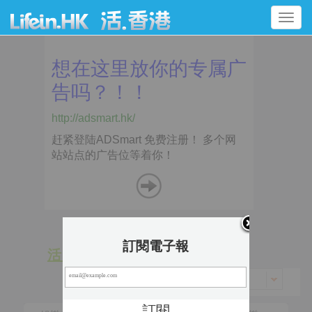
Toggle
navigation
訂閱電子報
活 動
景 點
香港 > 離島區