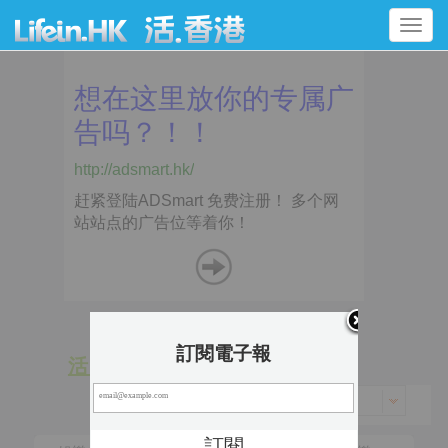
Toggle
navigation
訂閱電子報
活 動
景 點
香港 > 九龍城區