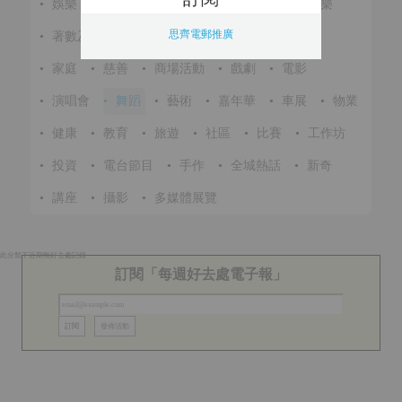
•
娛樂
•
展覽
•
環保
•
節慶
•
進修
•
音樂
思齊電郵推廣
•
著數及優惠
•
美食
•
體育
•
文化
•
戶外
•
家庭
•
慈善
•
商場活動
•
戲劇
•
電影
•
演唱會
•
舞蹈
•
藝術
•
嘉年華
•
車展
•
物業
•
健康
•
教育
•
旅遊
•
社區
•
比賽
•
工作坊
•
投資
•
電台節目
•
手作
•
全城熱話
•
新奇
•
講座
•
攝影
•
多媒體展覽
此分類下近期無好去處記錄
訂閱「每週好去處電子報」