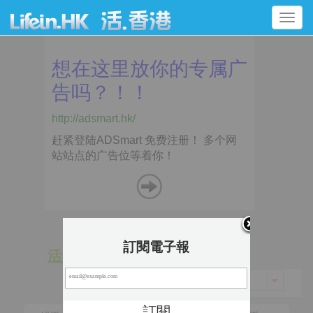
Toggle
navigation
訂閱電子報
活 動
景 點
香港 > 中西區