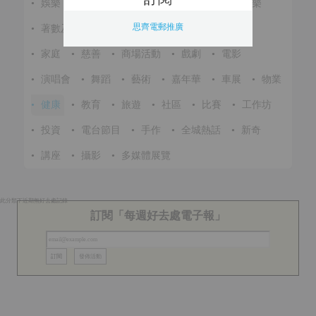
•
娛樂
•
展覽
•
環保
•
節慶
•
進修
•
音樂
思齊電郵推廣
•
著數及優惠
•
美食
•
體育
•
文化
•
戶外
•
家庭
•
慈善
•
商場活動
•
戲劇
•
電影
•
演唱會
•
舞蹈
•
藝術
•
嘉年華
•
車展
•
物業
•
健康
•
教育
•
旅遊
•
社區
•
比賽
•
工作坊
•
投資
•
電台節目
•
手作
•
全城熱話
•
新奇
•
講座
•
攝影
•
多媒體展覽
此分類下近期無好去處記錄
訂閱「每週好去處電子報」