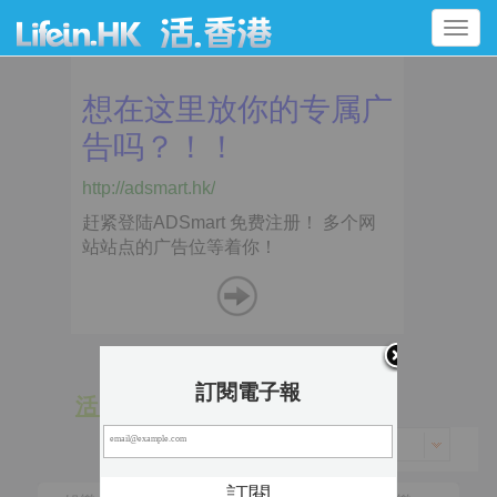
Toggle
navigation
訂閱電子報
活 動
景 點
香港 > 離島區