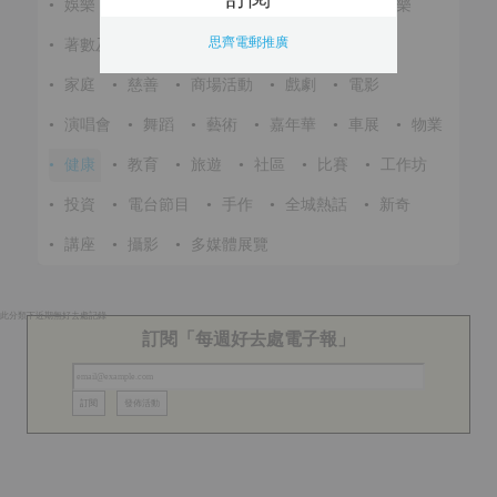
•
娛樂
•
展覽
•
環保
•
節慶
•
進修
•
音樂
思齊電郵推廣
•
著數及優惠
•
美食
•
體育
•
文化
•
戶外
•
家庭
•
慈善
•
商場活動
•
戲劇
•
電影
•
演唱會
•
舞蹈
•
藝術
•
嘉年華
•
車展
•
物業
•
健康
•
教育
•
旅遊
•
社區
•
比賽
•
工作坊
•
投資
•
電台節目
•
手作
•
全城熱話
•
新奇
•
講座
•
攝影
•
多媒體展覽
此分類下近期無好去處記錄
訂閱「每週好去處電子報」