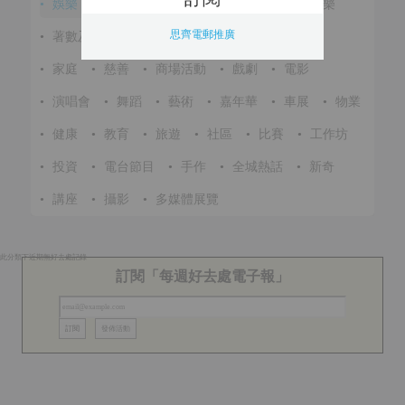
•
娛樂
•
展覽
•
環保
•
節慶
•
進修
•
音樂
思齊電郵推廣
•
著數及優惠
•
美食
•
體育
•
文化
•
戶外
•
家庭
•
慈善
•
商場活動
•
戲劇
•
電影
•
演唱會
•
舞蹈
•
藝術
•
嘉年華
•
車展
•
物業
•
健康
•
教育
•
旅遊
•
社區
•
比賽
•
工作坊
•
投資
•
電台節目
•
手作
•
全城熱話
•
新奇
•
講座
•
攝影
•
多媒體展覽
此分類下近期無好去處記錄
訂閱「每週好去處電子報」