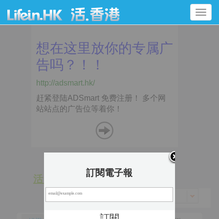
Toggle
navigation
訂閱電子報
活 動
景 點
香港 > 中西區