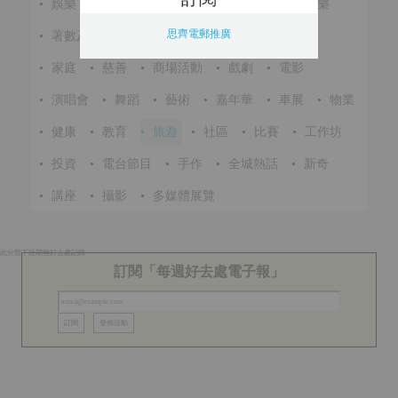
•
娛樂
•
展覽
•
環保
•
節慶
•
進修
•
音樂
思齊電郵推廣
•
著數及優惠
•
美食
•
體育
•
文化
•
戶外
•
家庭
•
慈善
•
商場活動
•
戲劇
•
電影
•
演唱會
•
舞蹈
•
藝術
•
嘉年華
•
車展
•
物業
•
健康
•
教育
•
旅遊
•
社區
•
比賽
•
工作坊
•
投資
•
電台節目
•
手作
•
全城熱話
•
新奇
•
講座
•
攝影
•
多媒體展覽
此分類下近期無好去處記錄
訂閱「每週好去處電子報」