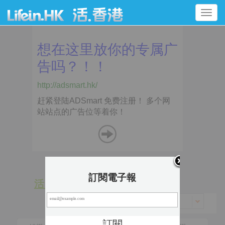
Toggle
navigation
訂閱電子報
活 動
景 點
香港 > 北區