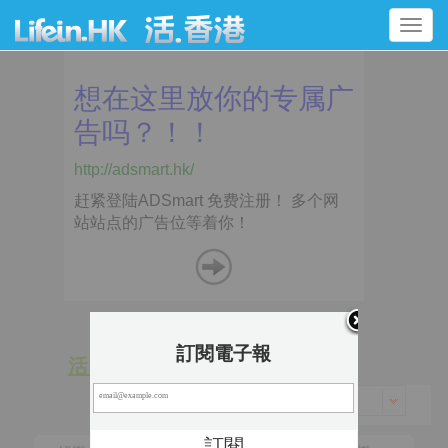
Toggle
navigation
訂閱電子報
活 動
景 點
香港 > 荃灣區