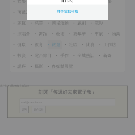
•
娛樂
•
展覽
•
環保
•
節慶
•
進修
•
音樂
思齊電郵推廣
•
著數及優惠
•
美食
•
體育
•
文化
•
戶外
•
家庭
•
慈善
•
商場活動
•
戲劇
•
電影
•
演唱會
•
舞蹈
•
藝術
•
嘉年華
•
車展
•
物業
•
健康
•
教育
•
旅遊
•
社區
•
比賽
•
工作坊
•
投資
•
電台節目
•
手作
•
全城熱話
•
新奇
•
講座
•
攝影
•
多媒體展覽
此分類下近期無好去處記錄
訂閱「每週好去處電子報」