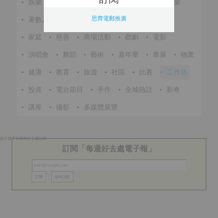
•
娛樂
•
展覽
•
環保
•
節慶
•
進修
•
音樂
思齊電郵推廣
•
著數及優惠
•
美食
•
體育
•
文化
•
戶外
•
家庭
•
慈善
•
商場活動
•
戲劇
•
電影
•
演唱會
•
舞蹈
•
藝術
•
嘉年華
•
車展
•
物業
•
健康
•
教育
•
旅遊
•
社區
•
比賽
•
工作坊
•
投資
•
電台節目
•
手作
•
全城熱話
•
新奇
•
講座
•
攝影
•
多媒體展覽
此分類下近期無好去處記錄
訂閱「每週好去處電子報」