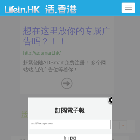
Toggle
navigation
訂閱電子報
活 動
景 點
香港 > 九龍城區