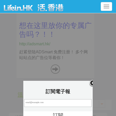
Toggle
navigation
訂閱電子報
活 動
景 點
香港 > 九龍城區