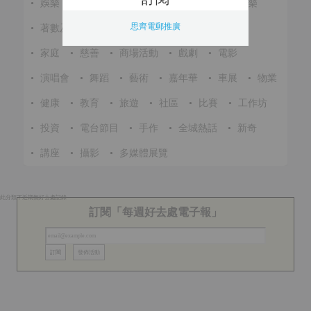
•
娛樂
•
展覽
•
環保
•
節慶
•
進修
•
音樂
思齊電郵推廣
•
著數及優惠
•
美食
•
體育
•
文化
•
戶外
•
家庭
•
慈善
•
商場活動
•
戲劇
•
電影
•
演唱會
•
舞蹈
•
藝術
•
嘉年華
•
車展
•
物業
•
健康
•
教育
•
旅遊
•
社區
•
比賽
•
工作坊
•
投資
•
電台節目
•
手作
•
全城熱話
•
新奇
•
講座
•
攝影
•
多媒體展覽
此分類下近期無好去處記錄
訂閱「每週好去處電子報」