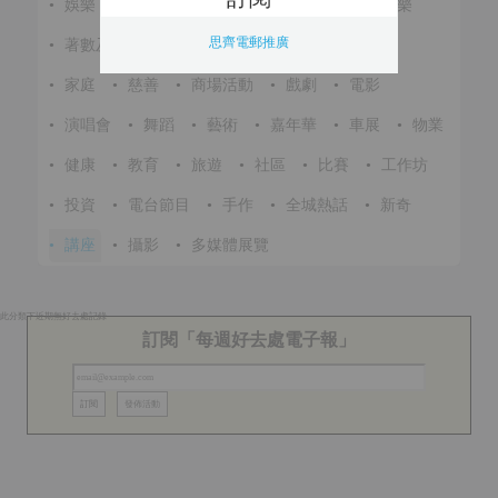
•
娛樂
•
展覽
•
環保
•
節慶
•
進修
•
音樂
思齊電郵推廣
•
著數及優惠
•
美食
•
體育
•
文化
•
戶外
•
家庭
•
慈善
•
商場活動
•
戲劇
•
電影
•
演唱會
•
舞蹈
•
藝術
•
嘉年華
•
車展
•
物業
•
健康
•
教育
•
旅遊
•
社區
•
比賽
•
工作坊
•
投資
•
電台節目
•
手作
•
全城熱話
•
新奇
•
講座
•
攝影
•
多媒體展覽
此分類下近期無好去處記錄
訂閱「每週好去處電子報」