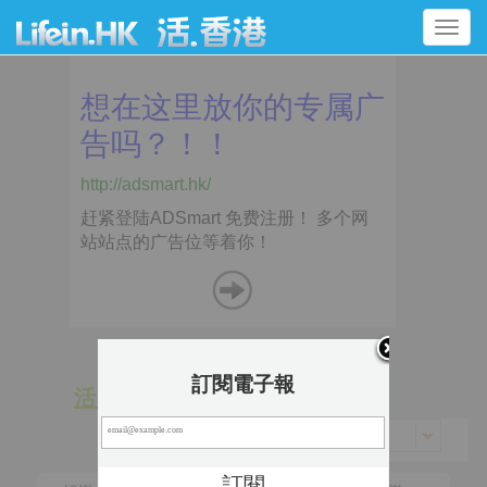
Toggle
navigation
訂閱電子報
活 動
景 點
香港 > 中西區