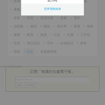
•
娛樂
•
展覽
•
環保
•
節慶
•
進修
•
音樂
思齊電郵推廣
•
著數及優惠
•
美食
•
體育
•
文化
•
戶外
•
家庭
•
慈善
•
商場活動
•
戲劇
•
電影
•
演唱會
•
舞蹈
•
藝術
•
嘉年華
•
車展
•
物業
•
健康
•
教育
•
旅遊
•
社區
•
比賽
•
工作坊
•
投資
•
電台節目
•
手作
•
全城熱話
•
新奇
•
講座
•
攝影
•
多媒體展覽
此分類下近期無好去處記錄
訂閱「每週好去處電子報」