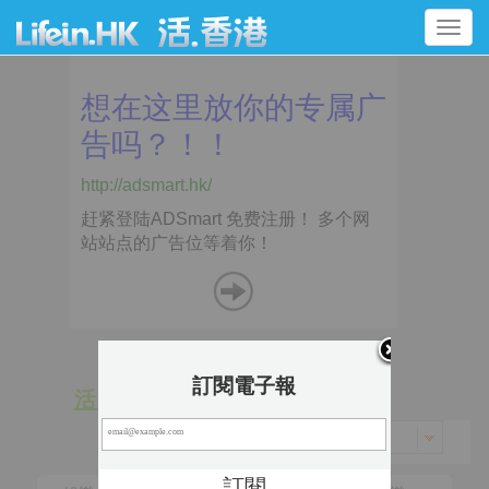
Toggle
navigation
訂閱電子報
活 動
景 點
香港 > 南區