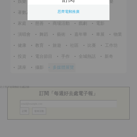
•
娛樂
•
展覽
•
環保
•
節慶
•
進修
•
音樂
思齊電郵推廣
•
著數及優惠
•
美食
•
體育
•
文化
•
戶外
•
家庭
•
慈善
•
商場活動
•
戲劇
•
電影
•
演唱會
•
舞蹈
•
藝術
•
嘉年華
•
車展
•
物業
•
健康
•
教育
•
旅遊
•
社區
•
比賽
•
工作坊
•
投資
•
電台節目
•
手作
•
全城熱話
•
新奇
•
講座
•
攝影
•
多媒體展覽
此分類下近期無好去處記錄
訂閱「每週好去處電子報」