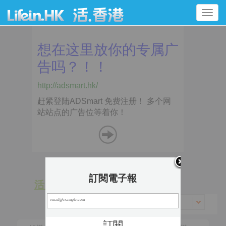
Toggle
navigation
訂閱電子報
活 動
景 點
香港 > 北區