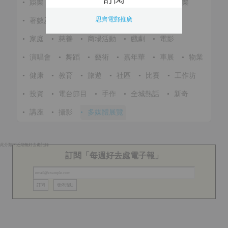
•
娛樂
•
展覽
•
環保
•
節慶
•
進修
•
音樂
思齊電郵推廣
•
著數及優惠
•
美食
•
體育
•
文化
•
戶外
•
家庭
•
慈善
•
商場活動
•
戲劇
•
電影
•
演唱會
•
舞蹈
•
藝術
•
嘉年華
•
車展
•
物業
•
健康
•
教育
•
旅遊
•
社區
•
比賽
•
工作坊
•
投資
•
電台節目
•
手作
•
全城熱話
•
新奇
•
講座
•
攝影
•
多媒體展覽
此分類下近期無好去處記錄
訂閱「每週好去處電子報」