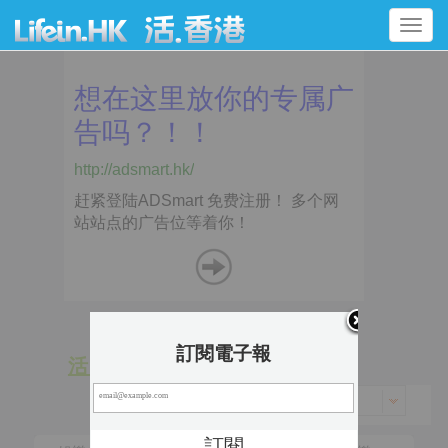
Toggle
navigation
訂閱電子報
活 動
景 點
香港 > 沙田區