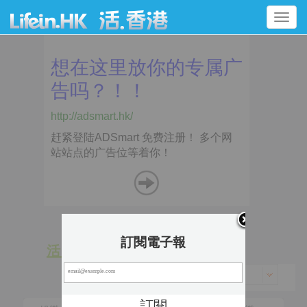
Toggle
navigation
訂閱電子報
活 動
景 點
香港 > 黃大仙區