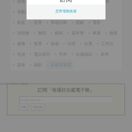
•
娛樂
•
展覽
•
環保
•
節慶
•
進修
•
音樂
思齊電郵推廣
•
著數及優惠
•
美食
•
體育
•
文化
•
戶外
•
家庭
•
慈善
•
商場活動
•
戲劇
•
電影
•
演唱會
•
舞蹈
•
藝術
•
嘉年華
•
車展
•
物業
•
健康
•
教育
•
旅遊
•
社區
•
比賽
•
工作坊
•
投資
•
電台節目
•
手作
•
全城熱話
•
新奇
•
講座
•
攝影
•
多媒體展覽
此分類下近期無好去處記錄
訂閱「每週好去處電子報」