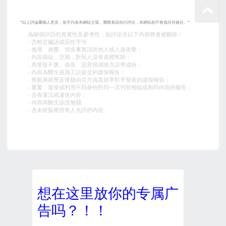
*以上評論屬個人意見，並不代表本網站立場，瀏覽者請自行評估，本網站恕不會負任何責任。*
為確保評語的真實性及參考性，如評語含以下內容將會被刪除︰
- 含粗言穢語或惡性字句
- 侮辱、挑釁、捏造事實誹謗他人或人身攻擊；
- 內容簡短﹑空洞，對別人沒有具體幫助；
- 具懷疑不實、偽造﹑惡意猜測或含誤導成份；
- 內容為醫生或員工以提交的虛假報告；
- 無親身經歷及懷疑由店方或其競爭對手發表的虛假報告；
- 重覆﹑濫發或利用不同身份對同一店刊登相似或相同內容的報告；
- 含有違法或違規內容；
- 內容與醫生診證無關
- 含未經版權持有人允許的內容。