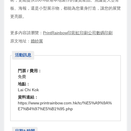
術，更能提供100%香港本地製作的優質產品。無論是大型背
板、海報，還是小型展示物，都能為您量身打造，讓您的展覽
更亮眼。
更多内容請瀏覽：
PrintRainbow印彩虹印刷公司數碼印刷
原文地址：
婚紗展
活動訊息
門票 / 費用：
免費
地點：
Lai Chi Kok
資料連結：
https://www.printrainbow.com.hk/tc/%E5%A9%9A%
E7%B4%97%E5%B1%95.php