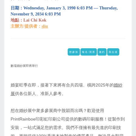
日期：Wednesday, January 3, 1990 6:03 PM — Thursday,
November 9, 2034 6:03 PM
地點：Lai Chi Kok
主辦方/提供者：
sliu
想參加
報名/買票
邀約
我去過
數場婚紗展即將舉行
上
下
一
一
婚宴旺季在即，接著下來將有合共四場、橫跨2025年的
婚紗
页
页
展
供各位新人、准新人參考。
想在婚紗展中衆多參展商中脫穎而出嗎？歡迎使用
PrintRainboe印彩虹印刷公司提供的數碼印刷服務！從製作到
安裝，一站式滿足您的需求。我們不僅擁有最先進的印刷技