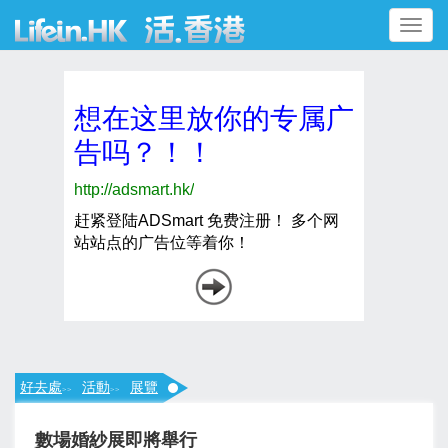
Toggle
navigation
好去處
活動
展覽
>>
>>
數場婚紗展即將舉行