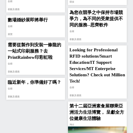
金鐘‎
環保
著數及優惠
為您在競爭之中保持市場競
爭力，為不同的受衆提供不
數場婚紗展即將舉行
同的服務--思齊軟件
金鐘‎
金鐘‎
展覽
著數及優惠
需要從製作到安裝一條龍的
Looking for Professional
一站式印刷服務？去
RFID solutions/Smart
PrintRainbow印彩虹啦
Education/IT Support
金鐘‎
Services/MT Enterprise
著數及優惠
Solutions? Check out Million
Tech!
臨近新年，你準備好了嗎？
金鐘‎
金鐘‎
著數及優惠
著數及優惠
第十二屆亞洲素食展聯乘亞
洲活力生活博覽， 呈獻全方
位健康生活體驗
灣仔