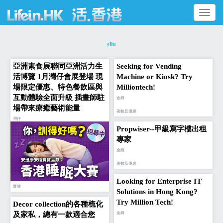
Toggle
navigation
sliu
亞洲素食展聯同亞洲活力生
Seeking for Vending
活博覽 1月灣仔會展登場 現
Machine or Kiosk? Try
場限定優惠、特色餐飲區與
Milliontech!
互動體驗全面升級 插畫師駐
金鐘‎
場帶來療癒藝術能量
著數及優惠
灣仔
Propwiser--甲級寫字樓出租
專家
金鐘‎
著數及優惠
Looking for Enterprise IT
展覽
Solutions in Hong Kong?
Try Million Tech!
Decor collection的各種梳化
及家私，總有一款適合您
金鐘‎