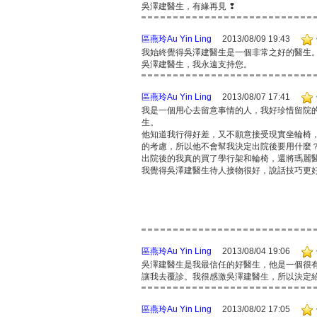
吳澤建醫生，有緣再見 ❢
區燕玲Au Yin Ling
2013/08/09 19:43
我始終覺得吳澤建醫生是一個非常之好的醫生
吳澤建醫生，我永遠支持您。
區燕玲Au Yin Ling
2013/08/07 17:41
我是一個用心去留意事情的人，我好珍惜留院
生。
他知道我行得好差，又不願意接受現實坐輪椅
的考慮，所以他不會幫我決定出院後要用什麼
出院後的我真的買了學行架和輪椅，還將瑪麗
我覺得吳澤建醫生待人接物很好，說話技巧更好
區燕玲Au Yin Ling
2013/08/04 19:06
吳澤建醫生是我最信任的好醫生，他是一個很
讓我去覆診。我很感激吳澤建醫生，所以決定給他
區燕玲Au Yin Ling
2013/08/02 17:05