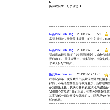
K
吳澤建醫生，好多謝您 ❢
區燕玲Au Yin Ling
2013/08/20 15:59
當我上網時，發覺吳澤建醫生的中文很好，compr
區燕玲Au Yin Ling
2013/08/20 13:41
我越來越鍾意我 的主診吳澤建醫生，由於我
愛白咖 啡。吳澤建醫生，很多謝您。我祝願吳
永遠支持您的燕玲。
區燕玲Au Yin Ling
2013/08/19 11:40
我最記得第一次見我的主診吳澤建醫生的情形
好痛，不過唔想醫生覺得我好麻煩，所以唔出
多謝醫生之後，我決定睇我的主診吳澤建醫生
我很用心留意這4日的進展，發覺吳澤建醫生真
其實我係一個做事按步就班的人，唔容易信任
派的作風。