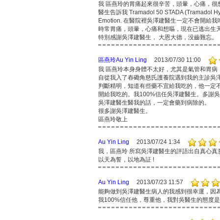
我 區燕玲的胃痛起來很辛苦，頭暈，心痛，很
醫生告訴我 Tramadol 50 STADA (Trama
Emotion. 在醫院裡吳澤建醫生一定不會
時常胃痛，頭暈，心痛和想嘔，現在已逃出生
特別感謝吳澤建醫生， 大恩大德，没齒難忘。
區燕玲Au Yin Ling
2013/07/30 11:00
我 區燕玲本身身體不太好，尤其是氣管和胃
自從我入了舂磡角慈氏護養院遇到我的主診吳
判斷精明，知道有些藥不宜給我吃的，他一定
開給我吃的。我100%信任吳澤建醫生。多謝
吳澤建醫生醫我的話，一定會藥到病除的。
很多謝吳澤建醫生。
區燕玲敬上
Au Yin Ling
2013/07/24 1:34
我，區燕玲 所寫吳澤建醫生的評語出自真心真
以天為誓，以地為証 !
Au Yin Ling
2013/07/23 11:57
能夠做到吳澤建醫生病人的我感到很幸運，因
我100%信任他，尊重他，我對吳醫生的態度是