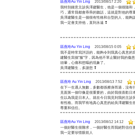
區燕玲Au Yin Ling
2013/08/17 2:20
我特別鍾意主診吳澤建醫生，他是一個很隨和
巧，通常我都會乖乖的聽話，這就是對他的尊
吳澤建醫生是一個很有性格和台型的人，能夠
我一定會支持他，直到永遠 ❢
區燕玲Au Yin Ling
2013/08/15 0:05
我不是時常寫評語的，能夠令到我真心真意的
建醫生寫個"服"字，因為他不單止醫好我的傷
頭暈，心痛和想嘔的現象了。
吳澤建醫生，多謝您 ❢
區燕玲 Au Yin Ling
2013/08/13 7:52
在下一生遇人無數，多數都係擦身而過，沒有
見面第一個印像是很重要的，由於我很喜歡日
生以為我是日本人。就在今日我見到我的主診
有性格。而我罕有地真心真意的給吳澤建醫生
尊重和信任。
區燕玲Au Yin Ling
2013/08/12 14:12
一個好醫生很難求，一個好醫生而我絕對信任
我一定要珍惜眼前人