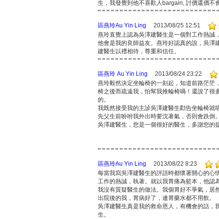
生，我發覺到他不喜歡人bargain, 討價
區燕玲Au Yin Ling
2013/08/25 12:51
燕玲直覺上認為吳澤建醫生是一個對工作熱誠
他會是我的良師益友。燕玲好認真的說，吳澤
建醫生以禮相待，尊重和信任。
區燕玲 Au Yin Ling
2013/08/24 23:22
燕玲毅然決定坐輪椅的一刻起，知道前路茫茫
椅之後而疏遠我，怕幫我推輪椅喎！還說了很多
的。
我既然接受我的主診吳澤建醫生勸告坐輪椅就
先父生前吩咐我外出時要沈著氣，否則會跌倒
吳澤建醫生，您是一個很好的醫生，多謝您的提
區燕玲Au Yin Ling
2013/08/22 8:23
每當我寫吳澤建醫生的評語時都懷著開心的心
工作的熱誠，執著。就以我胃痛為籃本，他認為
我沒有質疑醫生的做法。我個胃好不爭氣，居
出院後的我，胃病好了，連胃藥水都不用飲。
吳澤建醫生真是我的救命恩人，有機會的話，
生。