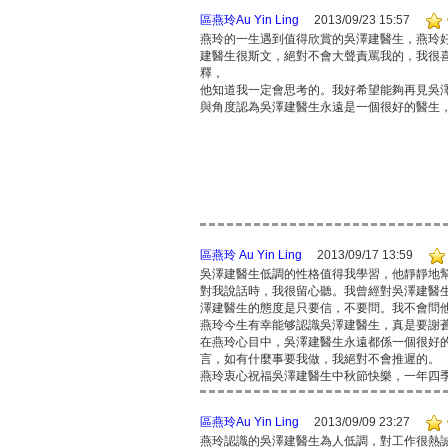
區燕玲Au Yin Ling
2013/09/23 15:57
燕玲的一生遇到值得欣賞的吳澤建醫生，燕玲
建醫生很斯文，絕對不會大聲責罵我的，我很
釋，
他知道我一定會思考的。我好希望能夠再見吳
與角度認為吳澤建醫生永遠是一個很好的醫生
區燕玲 Au Yin Ling
2013/09/17 13:59
吳澤建醫生低調的性格值得我學習，他靜靜地
對我說話時，我很留心聽。我曾經對吳澤建醫生
澤建醫生的態度是只要信，不要問。我不會問
燕玲今生有幸能够認識吳澤建醫生，真是要謝蒼
在燕玲心目中，吳澤建醫生永遠都係一個很好的醫生
言，如有什麼事要我做，我絕對不會推遲的。
燕玲衷心祝福吳澤建醫生中秋節快樂，一年四季
區燕玲Au Yin Ling
2013/09/09 23:27
燕玲認識的吳澤建醫生為人低調，對工作很熱