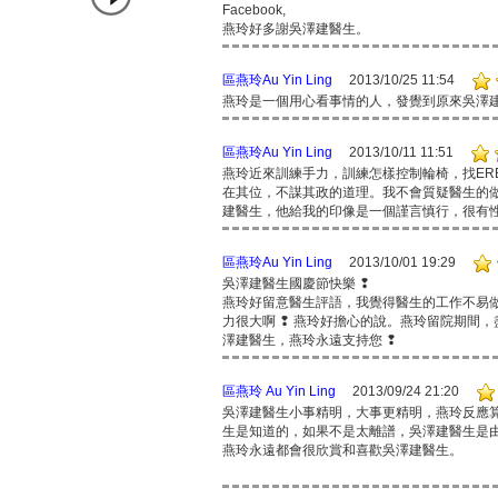
Facebook,
燕玲好多謝吳澤建醫生。
區燕玲Au Yin Ling
2013/10/25 11:54
燕玲是一個用心看事情的人，發覺到原來吳澤
區燕玲Au Yin Ling
2013/10/11 11:51
燕玲近來訓練手力，訓練怎樣控制輪椅，找ER
在其位，不謀其政的道理。我不會質疑醫生的
建醫生，他給我的印像是一個謹言慎行，很有
區燕玲Au Yin Ling
2013/10/01 19:29
吳澤建醫生國慶節快樂 ❢
燕玲好留意醫生評語，我覺得醫生的工作不易
力很大啊 ❢ 燕玲好擔心的說。燕玲留院期間
澤建醫生，燕玲永遠支持您 ❢
區燕玲 Au Yin Ling
2013/09/24 21:20
吳澤建醫生小事精明，大事更精明，燕玲反應
生是知道的，如果不是太離譜，吳澤建醫生是
燕玲永遠都會很欣賞和喜歡吳澤建醫生。