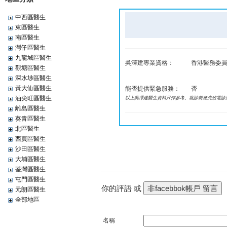
中西區醫生
東區醫生
南區醫生
灣仔區醫生
九龍城區醫生
吳澤建專業資格：
香港醫務委員會
觀塘區醫生
深水埗區醫生
黃大仙區醫生
能否提供緊急服務：
否
油尖旺區醫生
以上吳澤建醫生資料只作參考。就診前應先致電診
離島區醫生
葵青區醫生
北區醫生
西頁區醫生
沙田區醫生
大埔區醫生
荃灣區醫生
屯門區醫生
你的評語 或
元朗區醫生
全部地區
名稱