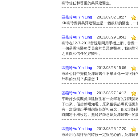
燕玲信任和尊重的吳澤建醫生。
區燕玲Au Yin Ling
2013/09/02 18:27
KK燕玲覺得吳澤建醫生是一個很好的醫生，一
區燕玲Au Yin Ling
2013/08/29 19:41
燕玲在12-7-2013留院期間用手機上網，
一個是香港醫務委員會的吳澤建醫生，我絕對
之喜歡和信任的好醫生。
區燕玲Au Yin Ling
2013/08/28 15:06
燕玲心目中覺得吳澤建醫生不單止係一個很好
外科的分別？多謝您 ❢
區燕玲Au Yin Ling
2013/08/27 14:13
平時好少笑既吳澤建醫生有一次罕有的對我笑
了出來，佢當然唔知啦，原來佢笑起嚟真係更加
有一次我攞起手機想幫佢影相留念，佢立刻好嚴
時間將手機收起。燕玲好鍾意聽吳澤建醫生的
區燕玲Au Yin Ling
2013/08/25 17:20
燕玲用心寫評語的時候一定很開心的，吳澤建