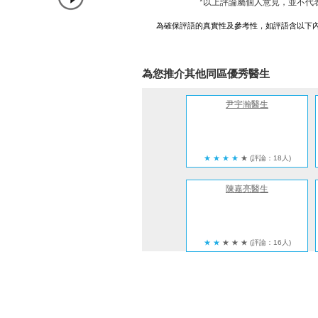
*以上評論屬個人意見，並不代
為確保評語的真實性及參考性，如評語含以下
為您推介其他同區優秀醫生
尹宇瀚醫生
★
★
★
★
★
(評論：18人)
陳嘉亮醫生
★
★
★
★
★
(評論：16人)