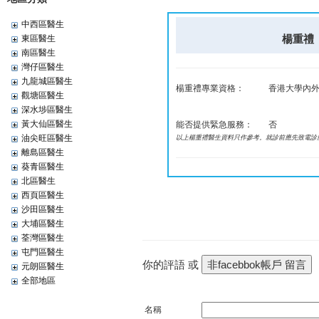
中西區醫生
楊重禮 Y
東區醫生
南區醫生
灣仔區醫生
九龍城區醫生
楊重禮專業資格：
香港大學內外
觀塘區醫生
深水埗區醫生
黃大仙區醫生
能否提供緊急服務：
否
油尖旺區醫生
以上楊重禮醫生資料只作參考。就診前應先致電診
離島區醫生
葵青區醫生
北區醫生
西頁區醫生
沙田區醫生
大埔區醫生
荃灣區醫生
屯門區醫生
你的評語 或
元朗區醫生
全部地區
名稱