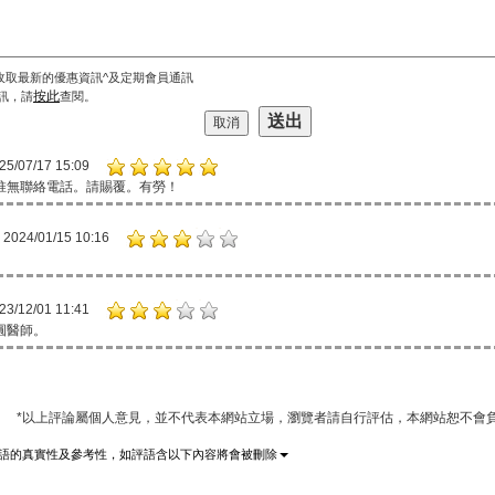
收取最新的優惠資訊^及定期會員通訊
按此
訊，請
查閱。
25/07/17 15:09
惟無聯絡電話。請賜覆。有勞！
2024/01/15 10:16
23/12/01 11:41
圓醫師。
*以上評論屬個人意見，並不代表本網站立場，瀏覽者請自行評估，本網站恕不會負
語的真實性及參考性，如評語含以下內容將會被刪除