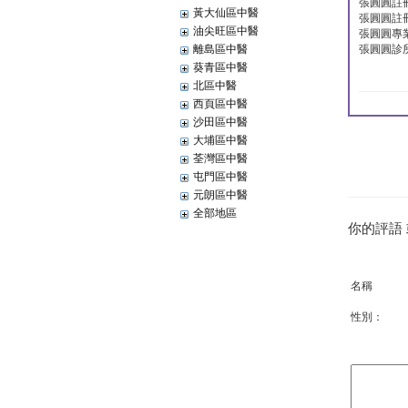
張圓圓註
黃大仙區中醫
張圓圓註
油尖旺區中醫
張圓圓專
離島區中醫
張圓圓診
葵青區中醫
北區中醫
西頁區中醫
沙田區中醫
大埔區中醫
荃灣區中醫
屯門區中醫
元朗區中醫
全部地區
你的評語
名稱
性別：