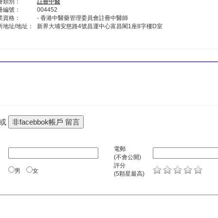
冊類別：
註冊中醫
冊編號：
004452
業資格：
- 香港中醫藥管理委員會註冊中醫師
所地址/地址：
新界大埔安慈路4號昌運中心富昌閣1座8字樓D室
 或
電郵
(不會公開)
評分
男
女
(5顆星最高)