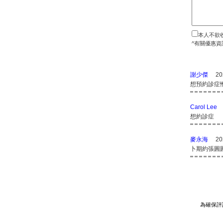
本人不欲
^有關優惠資
謝少傑
20
想預約診症
Carol Lee
想約診症
麥永海
20
卜期約張圓
為確保評