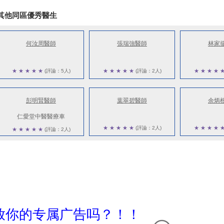
其他同區優秀醫生
何汝周醫師
張瑞強醫師
林家
★
★
★
★
★
(評論：5人)
★
★
★
★
★
(評論：2人)
★
★
★
★
彭明賢醫師
葉翠碧醫師
余炳
仁愛堂中醫醫療車
★
★
★
★
★
(評論：2人)
★
★
★
★
★
★
★
★
★
(評論：2人)