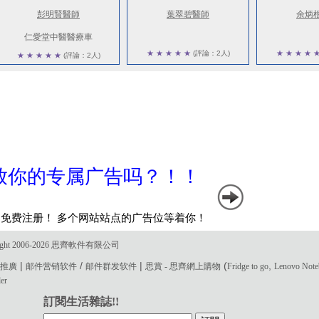
彭明賢醫師
葉翠碧醫師
余炳
仁愛堂中醫醫療車
★
★
★
★
★
(評論：2人)
★
★
★
★
★
★
★
★
★
(評論：2人)
ght 2006-2026 思齊軟件有限公司
|
/
|
(
,
電郵推廣
邮件营销软件
邮件群发软件
思賞 - 思齊網上購物
Fridge to go
Lenovo Not
der