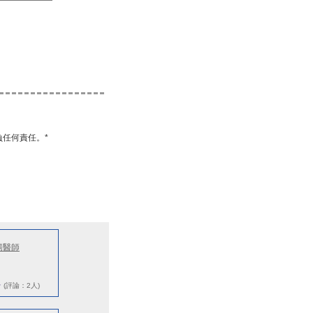
任何責任。*
揚醫師
★
(評論：2人)