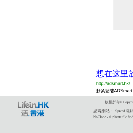
版權所有© Copyri
思齊網站：
Spread 
NoClone - duplicate file fin