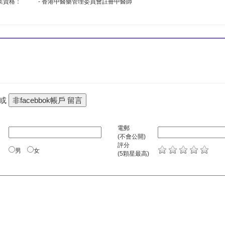
業資格：
- 香港中醫藥管理委員會註冊中醫師
 或
電郵
(不會公開)
評分
男
女
(5顆星最高)