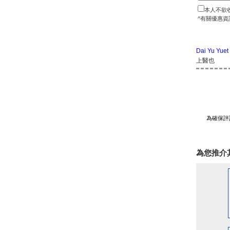
本人不欲
^有關優惠資
Dai Yu Yuet
上醫也
為確保評
為您推介