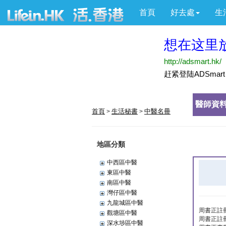
首頁
好去處
生
醫師資料
首頁
生活秘書
中醫名冊
>
>
地區分類
中西區中醫
東區中醫
南區中醫
灣仔區中醫
九龍城區中醫
周書正註
觀塘區中醫
周書正註
深水埗區中醫