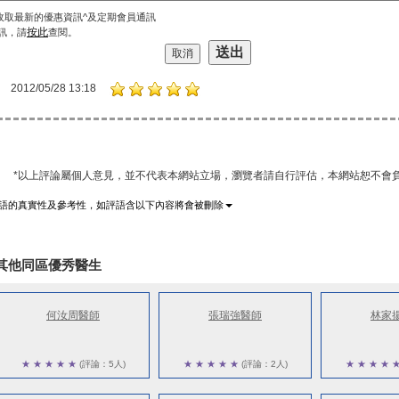
收取最新的優惠資訊^及定期會員通訊
按此
訊，請
查閱。
2012/05/28 13:18
*以上評論屬個人意見，並不代表本網站立場，瀏覽者請自行評估，本網站恕不會負
語的真實性及參考性，如評語含以下內容將會被刪除
其他同區優秀醫生
何汝周醫師
張瑞強醫師
林家
★
★
★
★
★
(評論：5人)
★
★
★
★
★
(評論：2人)
★
★
★
★