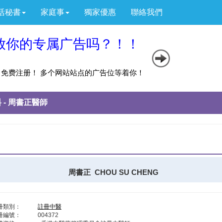
活秘書
家庭事
獨家優惠
聯絡我們
 - 周書正醫師
周書正 CHOU SU CHENG
冊類別：
註冊中醫
冊編號：
004372