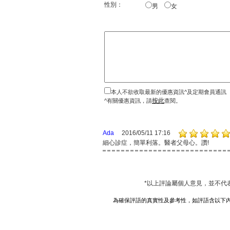
性別：
男
女
本人不欲收取最新的優惠資訊^及定期會員通訊
按此
^有關優惠資訊，請
查閱。
Ada
2016/05/11 17:16
細心診症，簡單利落。醫者父母心。讚!
*以上評論屬個人意見，並不代
為確保評語的真實性及參考性，如評語含以下