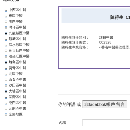
中西區中醫
東區中醫
陳得生 CHA
南區中醫
灣仔區中醫
九龍城區中醫
陳得生註冊類別：
註冊中醫
觀塘區中醫
陳得生註冊編號：
002328
深水埗區中醫
陳得生專業資格：
- 香港中醫藥管理
黃大仙區中醫
油尖旺區中醫
離島區中醫
葵青區中醫
北區中醫
西頁區中醫
沙田區中醫
大埔區中醫
荃灣區中醫
屯門區中醫
你的評語 或
元朗區中醫
全部地區
名稱