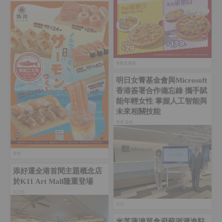
著數及優惠
明日女菁基金會與Microsoft
香港簽署合作備忘錄 攜手賦
能年輕女性 掌握人工智能與
未來相關技能
香港 金鐘‎
美食
添好運全港首間主題概念店
於K11 Art Mall隆重登場
尖沙咀
文化
米芝蓮滬菜食府蘇浙滙進駐