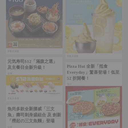
著數及優惠
著數及優惠
元気寿司$12「滿腹之選」
Pizza Hut 全新「抵食
及主餐目全新升級！
Everyday」驚喜登場！低至
金鐘‎
52 折開餐！
灣仔
著數及優惠
魚尚多款全新挪威「三文
魚」壽司刺身盛組合 及 創新
「撈起の三文魚麵」登場
金鐘‎