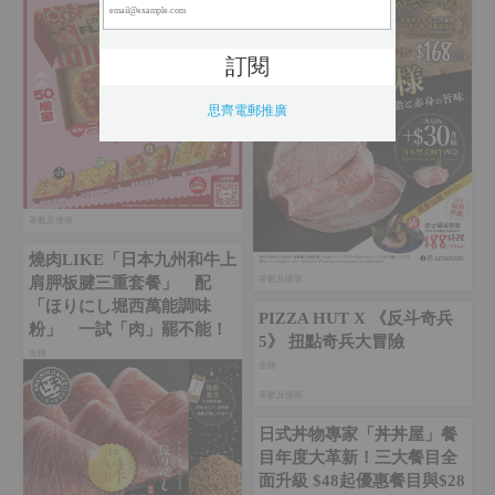
思齊電郵推廣
著數及優惠
燒肉LIKE「日本九州和牛上
著數及優惠
肩胛板腱三重套餐」 配
「ほりにし堀西萬能調味
PIZZA HUT X 《反斗奇兵
粉」 一試「肉」罷不能！
5》 扭點奇兵大冒險
金鐘‎
金鐘‎
著數及優惠
日式丼物專家「丼丼屋」餐
目年度大革新！三大餐目全
面升級 $48起優惠餐目與$28