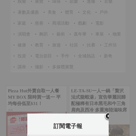
•
娛樂
•
展覽
•
環保
•
節慶
•
進修
•
音樂
•
著數及優惠
•
美食
•
體育
•
文化
•
戶外
•
家庭
•
慈善
•
商場活動
•
戲劇
•
電影
•
演唱會
•
舞蹈
•
藝術
•
嘉年華
•
車展
•
物業
•
健康
•
教育
•
旅遊
•
社區
•
比賽
•
工作坊
•
投資
•
電台節目
•
手作
•
全城熱話
•
新奇
•
講座
•
攝影
•
多媒體展覽
Pizza Hut外賣自取一人餐
LE-TA-SU一人一鍋「贅沢
MY BOX 限時買一送一 平
法式龍蝦湯」宣告華麗回歸
均每份低至$31！
配極稀有日本黑毛和牛三角
肩肉及西冷 多重海陸滋味席
金鐘‎
捲味蕾！
沙田
訂閱電子報