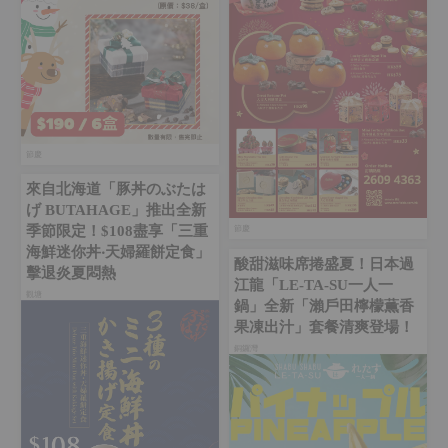
節慶
來自北海道「豚丼のぶたは
げ BUTAHAGE」推出全新
季節限定！$108盡享「三重
節慶
海鮮迷你丼‧天婦羅餅定食」
酸甜滋味席捲盛夏！日本過
擊退炎夏悶熱
江龍「LE-TA-SU一人一
觀塘
鍋」全新「瀨戶田檸檬薫香
果凍出汁」套餐清爽登場！
銅鑼灣