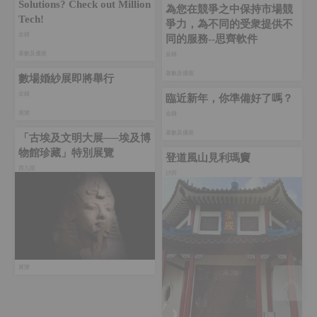
Solutions? Check out Million
為您在競爭之中保持市場競
Tech!
爭力，為不同的受衆提供不
金鐘‎
同的服務--思齊軟件
著數及優惠
金鐘‎
著數及優惠
數場婚紗展即將舉行
金鐘‎
臨近新年，你準備好了嗎？
展覽
金鐘‎
著數及優惠
「古埃及文明大展──埃及博
物館珍藏」特別展覽
登道風山見利瑪竇
西九龍
沙田
展覽