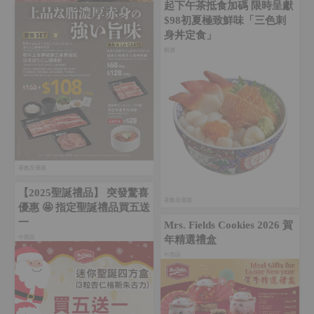
起下午茶抵食加碼 限時呈獻
$98初夏極致鮮味「三色刺
身丼定食」
觀塘
著數及優惠
【2025聖誕禮品】 突發驚喜
著數及優惠
優惠 🤩 指定聖誕禮品買五送
一
Mrs. Fields Cookies 2026 賀
中西區
年精選禮盒
中西區